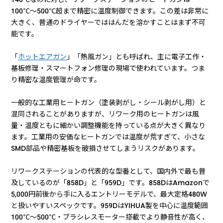
100℃〜500℃超まで精密に温度制御できます。この差は非常に
大きく、普通のドライヤーでははんだを溶かすことはまず不可
能です。
「
ホットエアガン
」「熱風ガン」とも呼ばれ、主に電子工作・
基板修理・スマートフォン修理の現場で使われています。つま
り精密な温度管理が命です。
一般的な工業用ヒートガン（塗装剥がし・シール剥がし用）と
混同されることがありますが、リワーク用のヒートガンは風
量・温度ともに細かい調整機能を持っている点が大きく異なり
ます。工業用の安価なヒートガンでは温度が荒すぎて、小さな
SMD部品や精密基板を破損させてしまうリスクがあります。
リワークステーションの代表的な型番として、国内外で最も普
及しているのが「858D」と「959D」です。858DはAmazonで
5,000円前後から手に入るエントリーモデルで、最大定格480W
と扱いやすいスペックです。959DはYIHUA製を中心に温度範囲
100℃〜500℃・ブラシレスモーター搭載でより静音性が高く、