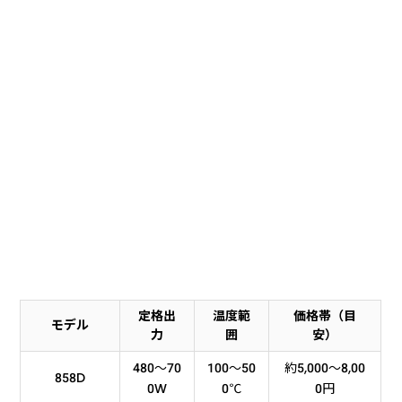
定格出
温度範
価格帯（目
モデル
力
囲
安）
480〜70
100〜50
約5,000〜8,00
858D
0W
0℃
0円