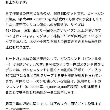
ね上がります。
まず作業台の基本となるのが、耐熱ESDマットです。ヒートガン
の熱風（最大480〜550℃）を直接受けても焦げたり変形したり
しない高密度シリコン製のものが理想で、サイズは
45×30cm（A3用紙より一回り大きいサイズ）以上が使いやす
いとされています。マグネット格納エリアが区画されているタ
イプであれば、ネジや小部品を磁力で仮置きできるため紛失防
止にもなります。
ヒートガン本体の置き場所として、ガンスタンド（ガンホルダ
ー）は必須アイテムです。RF-H2のような一体型スタンド付きモ
デルでは、ガンをスタンドに置くと自動的に冷却モードに入り
50℃以下になると自動スリープする安全機能が組み込まれてい
ます。単体のヒートガンを使っている場合は、汎用のヒートガ
ンスタンド（ST-2022等、1,000〜3,000円程度）を別途用意す
ることで安全性と収納性が一気に改善します。
周辺工具の収納に関しては、以下のように用途ごとに整理する
のが実践的です。