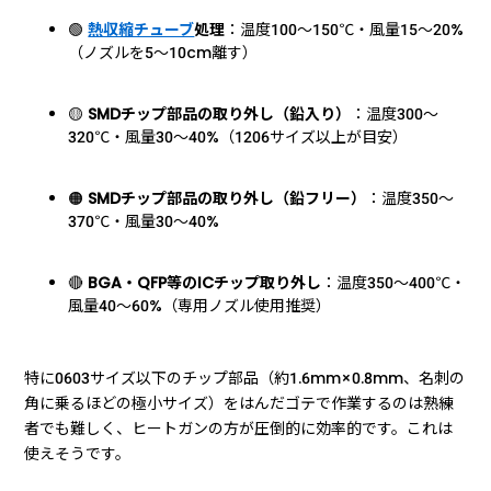
🟢
熱収縮チューブ
処理
：温度100〜150℃・風量15〜20%
（ノズルを5〜10cm離す）
🟡
SMDチップ部品の取り外し（鉛入り）
：温度300〜
320℃・風量30〜40%（1206サイズ以上が目安）
🟠
SMDチップ部品の取り外し（鉛フリー）
：温度350〜
370℃・風量30〜40%
🔴
BGA・QFP等のICチップ取り外し
：温度350〜400℃・
風量40〜60%（専用ノズル使用推奨）
特に0603サイズ以下のチップ部品（約1.6mm×0.8mm、名刺の
角に乗るほどの極小サイズ）をはんだゴテで作業するのは熟練
者でも難しく、ヒートガンの方が圧倒的に効率的です。これは
使えそうです。