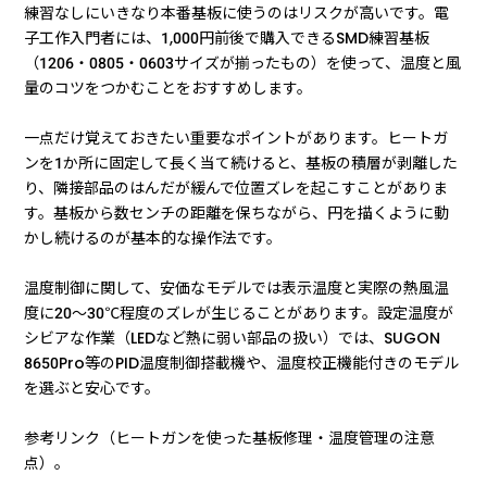
練習なしにいきなり本番基板に使うのはリスクが高いです。電
子工作入門者には、1,000円前後で購入できるSMD練習基板
（1206・0805・0603サイズが揃ったもの）を使って、温度と風
量のコツをつかむことをおすすめします。
一点だけ覚えておきたい重要なポイントがあります。ヒートガ
ンを1か所に固定して長く当て続けると、基板の積層が剥離した
り、隣接部品のはんだが緩んで位置ズレを起こすことがありま
す。基板から数センチの距離を保ちながら、円を描くように動
かし続けるのが基本的な操作法です。
温度制御に関して、安価なモデルでは表示温度と実際の熱風温
度に20〜30℃程度のズレが生じることがあります。設定温度が
シビアな作業（LEDなど熱に弱い部品の扱い）では、SUGON
8650Pro等のPID温度制御搭載機や、温度校正機能付きのモデル
を選ぶと安心です。
参考リンク（ヒートガンを使った基板修理・温度管理の注意
点）。