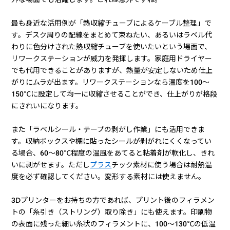
最も身近な活用例が「熱収縮チューブによるケーブル整理」で
す。デスク周りの配線をまとめて束ねたい、あるいはラベル代
わりに色分けされた熱収縮チューブを使いたいという場面で、
リワークステーションが威力を発揮します。家庭用ドライヤー
でも代用できることがありますが、熱量が安定しないため仕上
がりにムラが出ます。リワークステーションなら温度を100〜
150℃に設定して均一に収縮させることができ、仕上がりが格段
にきれいになります。
また「ラベルシール・テープの剥がし作業」にも活用できま
す。収納ボックスや棚に貼ったシールが剥がれにくくなってい
る場合、60〜80℃程度の温風をあてると粘着剤が軟化し、きれ
いに剥がせます。ただし
プラス
チック素材に使う場合は耐熱温
度を必ず確認してください。変形する素材には使えません。
3Dプリンターをお持ちの方であれば、プリント後のフィラメン
トの「糸引き（ストリング）取り除き」にも使えます。印刷物
の表面に残った細い糸状のフィラメントに、100〜130℃の低温