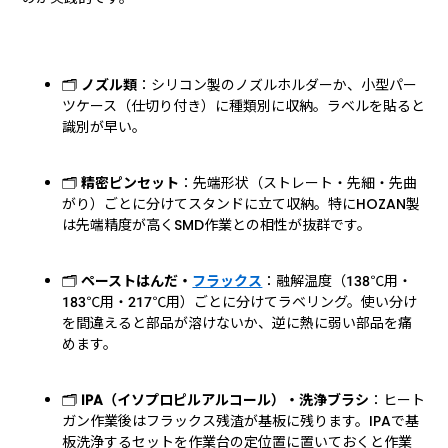
🗂️
ノズル類
：シリコン製のノズルホルダーか、小型パー
ツケース（仕切り付き）に種類別に収納。ラベルを貼ると
識別が早い。
🗂️
精密ピンセット
：先端形状（ストレート・先細・先曲
がり）ごとに分けてスタンドに立て収納。特にHOZAN製
は先端精度が高くSMD作業との相性が抜群です。
🗂️
ペーストはんだ・
フラックス
：融解温度（138℃用・
183℃用・217℃用）ごとに分けてラベリング。使い分け
を間違えると部品が溶けないか、逆に熱に弱い部品を痛
めます。
🗂️
IPA（イソプロピルアルコール）・洗浄ブラシ
：ヒート
ガン作業後はフラックス残渣が基板に残ります。IPAで基
板洗浄するセットを作業台の定位置に置いておくと作業