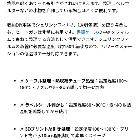
熱風を軽くあてると糸引きがきれいに消えます。整理ラベルホ
ルダーなどの小物を自作している場合はとくに便利です。
収納DIY用途でシュリンクフィルム（透明包装）を使う場合に
も、ヒートガンは非常に有用です。
書類ケース
の中身をフィル
ムで束ねて整理する方法として活用できます。シュリンクフィ
ルムの収縮に必要な温度は約150℃前後なので、リワークステー
ションの低温域で十分対応できます。
📌
ケーブル整理・熱収縮チューブ処理
：設定温度100〜
150℃・ノズルを5〜8cm離して均一に加熱
📌
ラベルシール剥がし
：設定温度60〜80℃・素材の耐熱
温度を確認してから使用
📌
3Dプリント糸引き処理
：設定温度100〜130℃・プリ
ント物から10cm程度離して素早くスイープ