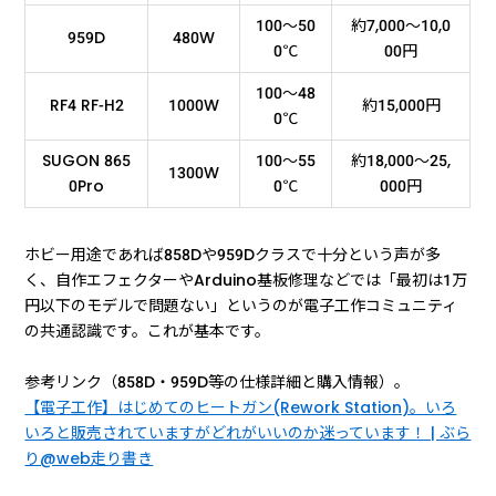
100〜50
約7,000〜10,0
959D
480W
0℃
00円
100〜48
RF4 RF-H2
1000W
約15,000円
0℃
SUGON 865
100〜55
約18,000〜25,
1300W
0Pro
0℃
000円
ホビー用途であれば858Dや959Dクラスで十分という声が多
く、自作エフェクターやArduino基板修理などでは「最初は1万
円以下のモデルで問題ない」というのが電子工作コミュニティ
の共通認識です。これが基本です。
参考リンク（858D・959D等の仕様詳細と購入情報）。
【電子工作】はじめてのヒートガン(Rework Station)。いろ
いろと販売されていますがどれがいいのか迷っています！ | ぶら
り@web走り書き