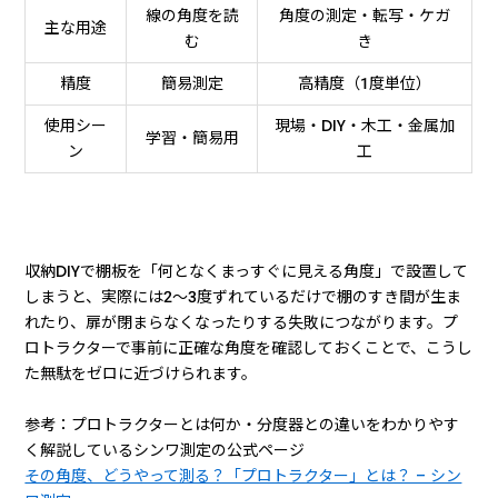
線の角度を読
角度の測定・転写・ケガ
主な用途
む
き
精度
簡易測定
高精度（1度単位）
使用シー
現場・DIY・木工・金属加
学習・簡易用
ン
工
収納DIYで棚板を「何となくまっすぐに見える角度」で設置して
しまうと、実際には2〜3度ずれているだけで棚のすき間が生ま
れたり、扉が閉まらなくなったりする失敗につながります。プ
ロトラクターで事前に正確な角度を確認しておくことで、こうし
た無駄をゼロに近づけられます。
参考：プロトラクターとは何か・分度器との違いをわかりやす
く解説しているシンワ測定の公式ページ
その角度、どうやって測る？「プロトラクター」とは？ – シン