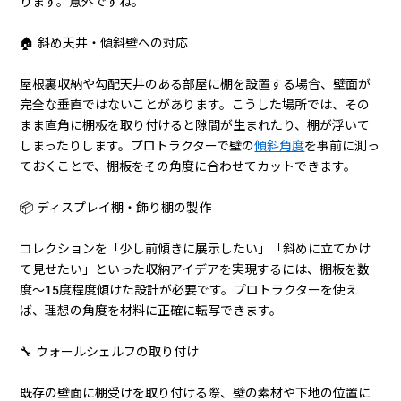
ります。意外ですね。
🏠 斜め天井・傾斜壁への対応
屋根裏収納や勾配天井のある部屋に棚を設置する場合、壁面が
完全な垂直ではないことがあります。こうした場所では、その
まま直角に棚板を取り付けると隙間が生まれたり、棚が浮いて
しまったりします。プロトラクターで壁の
傾斜角度
を事前に測っ
ておくことで、棚板をその角度に合わせてカットできます。
📦 ディスプレイ棚・飾り棚の製作
コレクションを「少し前傾きに展示したい」「斜めに立てかけ
て見せたい」といった収納アイデアを実現するには、棚板を数
度〜15度程度傾けた設計が必要です。プロトラクターを使え
ば、理想の角度を材料に正確に転写できます。
🔧 ウォールシェルフの取り付け
既存の壁面に棚受けを取り付ける際、壁の素材や下地の位置に