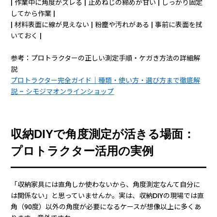
| 作業中に角度がズレる | 止めねじの締めが甘い | しっかり固定
してから作業 |
| 材料表面に線が見えない | 粉塵や汚れがある | 事前に表面を拭
いておく |
参考：プロトラクターの正しい測定手順・ケガき方法の詳細解
説
プロトラクター完全ガイド｜種類・使い方・選び方まで徹底解
説 – シモジマオンラインショップ
収納DIYで角度測定が活きる場面：
プロトラクター活用の実例
「収納家具には直角しか使わないから、角度測定なんて自分に
は関係ない」と思っていませんか。実は、収納DIYの現場では直
角（90度）以外の角度が必要になるケースが想像以上に多くあ