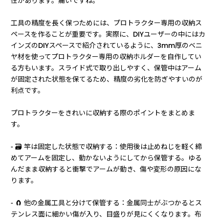
性があります。痛いですね。
工具の精度を長く保つためには、プロトラクター専用の収納ス
ペースを作ることが重要です。実際に、DIYユーザーの中にはカ
インズのDIYスペースで紹介されているように、3mm厚のベニ
ヤ材を使ってプロトラクター専用の収納ホルダーを自作してい
る方もいます。スライド式で取り出しやすく、保管中はアーム
が固定された状態を保てるため、精度の劣化を防ぎやすいのが
利点です。
プロトラクターをきれいに収納する際のポイントをまとめま
す。
- 🗃️ 竿は固定した状態で収納する：使用後は止めねじを軽く締
めてアームを固定し、動かないようにしてから保管する。ゆる
んだまま収納すると衝撃でアームが動き、傷や変形の原因にな
ります。
- 🧲 他の金属工具と分けて保管する：金属同士がぶつかるとス
テンレス面に細かい傷が入り、目盛りが見にくくなります。布