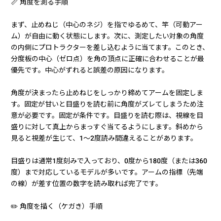
📏 角度を測る手順
まず、止めねじ（中心のネジ）を指でゆるめて、竿（可動アー
ム）が自由に動く状態にします。次に、測定したい対象の角度
の内側にプロトラクターを差し込むように当てます。このとき、
分度板の中心（ゼロ点）を角の頂点に正確に合わせることが最
優先です。中心がずれると誤差の原因になります。
角度が決まったら止めねじをしっかり締めてアームを固定しま
す。固定が甘いと目盛りを読む前に角度がズレてしまうため注
意が必要です。固定が条件です。目盛りを読む際は、視線を目
盛りに対して真上からまっすぐ当てるようにします。斜めから
見ると視差が生じて、1〜2度読み間違えることがあります。
目盛りは通常1度刻みで入っており、0度から180度（または360
度）まで対応しているモデルが多いです。アームの指標（先端
の線）が差す位置の数字を読み取れば完了です。
✏️ 角度を描く（ケガき）手順