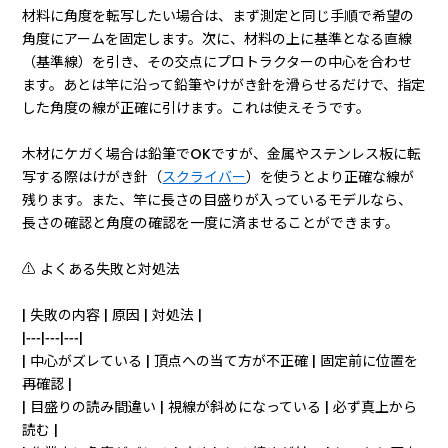
材料に角度を転写したい場合は、まず測定と同じ手順で希望の
角度にアームを固定します。次に、材料の上に基準となる直線
（基準線）を引き、その交点にプロトラクターの中心を合わせ
ます。あとは竿に沿って鉛筆やけがき針を滑らせるだけで、指定
した角度の線が正確に引けます。これは使えそうです。
木材にケガく場合は鉛筆でOKですが、金属やステンレス板に転
写する際はけがき針（
スクライバー
）を使うとより正確な線が
残ります。また、竿に長さの目盛りが入っているモデルなら、
長さの確認と角度の確認を一度に済ませることができます。
⚠️ よくある失敗と対処法
| 失敗の内容 | 原因 | 対処法 |
|---|---|---|
| 中心がズレている | 頂点への当て方が不正確 | 固定前に位置を
再確認 |
| 目盛りの読み間違い | 視線が斜めになっている | 必ず真上から
読む |