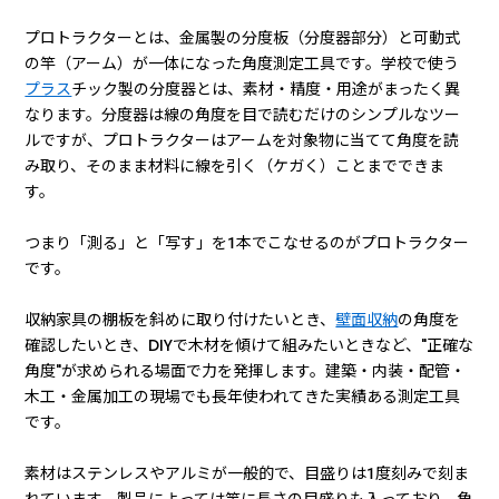
プロトラクターとは、金属製の分度板（分度器部分）と可動式
の竿（アーム）が一体になった角度測定工具です。学校で使う
プラス
チック製の分度器とは、素材・精度・用途がまったく異
なります。分度器は線の角度を目で読むだけのシンプルなツー
ルですが、プロトラクターはアームを対象物に当てて角度を読
み取り、そのまま材料に線を引く（ケガく）ことまでできま
す。
つまり「測る」と「写す」を1本でこなせるのがプロトラクター
です。
収納家具の棚板を斜めに取り付けたいとき、
壁面収納
の角度を
確認したいとき、DIYで木材を傾けて組みたいときなど、"正確な
角度"が求められる場面で力を発揮します。建築・内装・配管・
木工・金属加工の現場でも長年使われてきた実績ある測定工具
です。
素材はステンレスやアルミが一般的で、目盛りは1度刻みで刻ま
れています。製品によっては竿に長さの目盛りも入っており、角