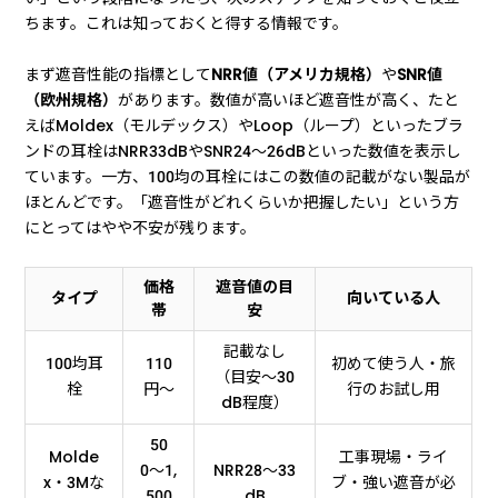
ちます。これは知っておくと得する情報です。
まず遮音性能の指標として
NRR値（アメリカ規格）
や
SNR値
（欧州規格）
があります。数値が高いほど遮音性が高く、たと
えばMoldex（モルデックス）やLoop（ループ）といったブラ
ンドの耳栓はNRR33dBやSNR24〜26dBといった数値を表示し
ています。一方、100均の耳栓にはこの数値の記載がない製品が
ほとんどです。「遮音性がどれくらいか把握したい」という方
にとってはやや不安が残ります。
価格
遮音値の目
タイプ
向いている人
帯
安
記載なし
100均耳
110
初めて使う人・旅
（目安〜30
栓
円〜
行のお試し用
dB程度）
50
Molde
工事現場・ライ
0〜1,
NRR28〜33
x・3Mな
ブ・強い遮音が必
500
dB