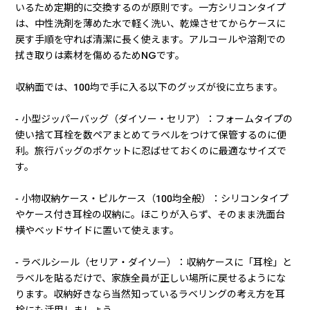
いるため定期的に交換するのが原則です。一方シリコンタイプ
は、中性洗剤を薄めた水で軽く洗い、乾燥させてからケースに
戻す手順を守れば清潔に長く使えます。アルコールや溶剤での
拭き取りは素材を傷めるためNGです。
収納面では、100均で手に入る以下のグッズが役に立ちます。
- 小型ジッパーバッグ（ダイソー・セリア）：フォームタイプの
使い捨て耳栓を数ペアまとめてラベルをつけて保管するのに便
利。旅行バッグのポケットに忍ばせておくのに最適なサイズで
す。
- 小物収納ケース・ピルケース（100均全般）：シリコンタイプ
やケース付き耳栓の収納に。ほこりが入らず、そのまま洗面台
横やベッドサイドに置いて使えます。
- ラベルシール（セリア・ダイソー）：収納ケースに「耳栓」と
ラベルを貼るだけで、家族全員が正しい場所に戻せるようにな
ります。収納好きなら当然知っているラベリングの考え方を耳