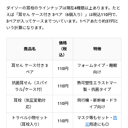
ダイソーの耳栓のラインナップは現在4種類以上あります。たと
えば「耳せん ケース付き 3ペア（6個入り）」は税込110円で、
3ペアが入ってケースまでついています。1ペアあたり約37円と
いう計算になります。
価格
商品名
（税
特徴
込）
耳せん ケース付き 3
フォームタイプ・睡眠
110円
ペア
向け
抗菌耳せん（スパイ
熱可塑性エラストマー
110円
ラル/ケース付）
製・抗菌タイプ
耳栓（気圧変動対
飛行機・新幹線・ドラ
110円
応）
イブ向け
トラベル小物セット
マスク等もセット・
防
110円
（耳栓入り）
災
用途にも◎