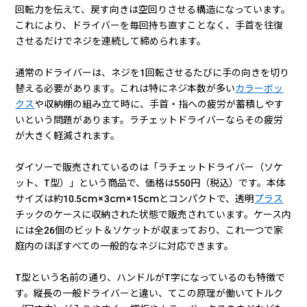
回転力を伝えて、戻す向きは空回りさせる構造になっています。
これにより、ドライバーを毎回持ち直すことなく、手首を往復
させるだけでネジを連続して締められます。
通常のドライバーは、ネジを1回転させるたびに手の向きを切り
替える必要があります。これは特にネジ本数が多い
カラーボッ
クス
や収納棚の組み立て時に、手首・指への疲労が蓄積しやす
いという問題があります。ラチェットドライバーならその疲労
が大きく軽減されます。
ダイソーで販売されているのは「ラチェットドライバー（ソケ
ット、T型）」という商品で、価格は550円（税込）です。本体
サイズは約10.5cm×3cm×15cmとコンパクトで、透明
プラス
チックのケースに収納された状態で販売されています。ケース内
には全26個のビット＆ソケットが収まっており、これ一つで家
庭内のほぼすべての一般的なネジに対応できます。
T型という名前の通り、ハンドルがT字になっているのも特徴で
す。縦長の一般ドライバーと違い、てこの原理が働いてトルク