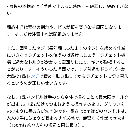
- 最後の本締めは「手首で止まった感触」を確認し、締めすぎな
い
締めすぎは素材の割れや、ビスが板を突き破る原因になりま
す。そこだけ注意すれば問題ありません。
また、固着したネジ（長年締まったままのネジ）を緩める作業
にいきなりラチェットを使うのは避けましょう。ラチェット機
構に過大なトルクがかかって空回りしたり、ギアが破損するこ
とがあります。そういった場面では、まず普通のドライバーか
大型のT型
レンチ
で緩め、動き出してからラチェットに切り替え
るというのが正しい使い方です。
なお、T型ハンドルは手のひら全体で握ることで最大限のトルク
が出ます。指先だけでつまむように操作するより、グリップを
包むように握る方が効率的です。長さ15cmほどのハンドルは、
大人の手にちょうど収まるサイズ感で、無理なく作業できます
（15cmは約ハガキの短辺と同じ長さ）。