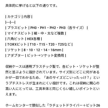
具体的に挙げると以下の通りです。
| カテゴリ | 内容 |
|---|---|
| プラスビット | PH0・PH1・PH2・PH3（各サイズ） |
| マイナスビット | 細・中・太など複数 |
| 六角ビット | HEX各種 |
| TORXビット | T10・T15・T20・T25など |
| ソケット | 8・10・12・14・16mm |
| アダプター | ビット→ソケット変換用 |
収納ケースは透明プラスチック製で、各ビット・ソケットが整
然と並ぶように設計されています。サイズ別にどこに何がある
かが一目でわかるため、「あのサイズどこいったっけ？」とい
うプチストレスが生まれにくい設計です。これは収納に関心の
高い人にとっては、工具本体と同じくらい嬉しいポイントとい
えます。
ホームセンターで類似した「ラチェットドライバー＋ビット26