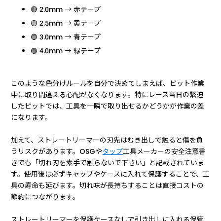
🔴 2.0mm → 赤テープ
🟡 2.5mm → 黄テープ
🔵 3.0mm → 青テープ
🟢 4.0mm → 緑テープ
このような色分けルールを自分で決めてしまえば、ピット作業
中に取り間違える心配がなくなります。特にレース当日の緊迫
したピットでは、工具を一瞬で取り出せるかどうかが作業の差
になります。
加えて、ストレートリーマーの刃先はむき出しで触ると傷を負
うリスクがあります。OSGや
タップ
工具メーカーの安全注意書
きでも「切れ刃を素手で触らないで下さい」と記載されていま
す。使用後は必ずキャップやケースに入れて保護することで、工
具の寿命も延びます。切れ味が長持ちすることは直接コストの
節約につながります。
ストレートリーマーを保護ケースなしで引き出しに入れる保管