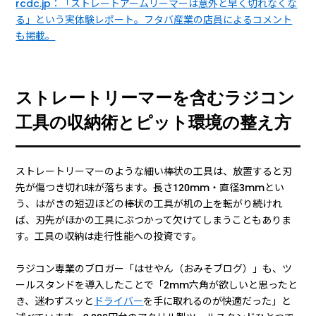
rcdc.jp：「ストレートアームリーマーは意外と早く切れなくな
る」という実体験レポート。フタバ産業の店員によるコメント
も掲載。
ストレートリーマーを含むラジコン
工具の収納術とピット環境の整え方
ストレートリーマーのような細い棒状の工具は、放置すると刃
先が傷つき切れ味が落ちます。長さ120mm・直径3mmとい
う、はがきの短辺ほどの棒状の工具が机の上を転がり続けれ
ば、刃先がほかの工具にぶつかって欠けてしまうこともありま
す。工具の収納は走行性能への投資です。
ラジコン専業のブロガー「はせやん（おみそブログ）」も、ツ
ールスタンドを導入したことで「2mm六角が欲しいと思ったと
き、迷わずスッと
ドライバー
を手に取れるのが快適だった」と