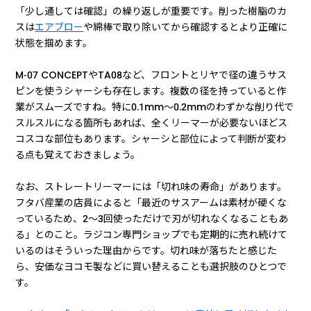
「少し通しては確認」の繰り返しが重要です。削った樹脂のカ
スは
エアブロー
や綿棒で取り除いてから確認するとより正確に
状態を掴めます。
M-07 CONCEPTやTA08など、フロントとリヤで径の違うサス
ピンを使うシャーシも存在します。複数の径を持っていると作
業がスムーズですね。特に0.1mm〜0.2mmのわずかな削り代で
スルスルになる箇所もあれば、全くリーマーが必要ないほどス
コスコな部位もあります。シャーシと部位によって判断が変わ
る点も覚えておきましょう。
なお、ストレートリーマーには「切れ味の寿命」があります。
フタバ産業の店員によると「最近のサスアームは素材が硬くな
っているため、2〜3回使っただけで刃が切れなくなることもあ
る」とのこと。ラジコン専門ショップでも定期的に売れ続けて
いるのはそういった理由からです。切れ味が落ちたと感じた
ら、安価なヨコモ製などに買い替えることも選択肢のひとつで
す。