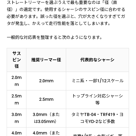
ストレートリーマーを選ぶうえで最も重要なのは「径（直
径）」の選定です。使用するシャーシのサスピン径に合わせる
必要があります。誤った径を選ぶと、穴が大きくなりすぎてガ
タが発生し、かえって走行性能を落としてしまいます。
一般的な対応表を整理すると次のようになります。
サス
ピン
推奨リーマー径
代表的なシャーシ
径
2.0m
2.0mm
ミニ系・一部1/12スケール
m
2.5m
トップライン対応シャーシ
2.5mm
m
等
3.0m
3.0mm（また
タミヤTB-04・TRF419・ヨ
m
は3.05mm）
コモYD-2など多数
4.0m
4.0mm（また