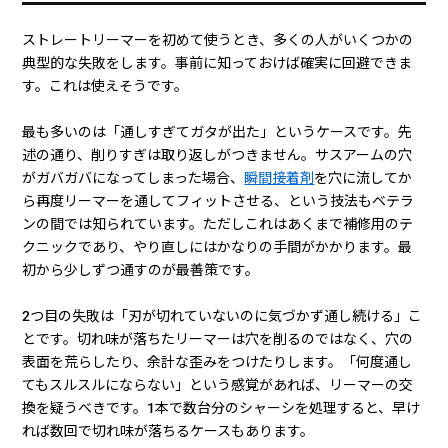
ストレートリーマーを初めて使うとき、多くの人がいくつかの
典型的な失敗をします。事前に知っておけば確実に回避できま
す。これは使えそうです。
最も多いのは「通しすぎてガタが出た」というケースです。先
述の通り、削りすぎは取り返しがつきません。サスアームの穴
がガバガバになってしまった場合、
瞬間接着剤
を穴に流してか
ら再度リーマーを通してフィットさせる、という技法もベテラ
ンの間では知られています。ただしこれはあくまで補修用のテ
クニックであり、やり直しにはかなりの手間がかかります。最
初から少しずつ通すのが最善策です。
2つ目の失敗は「刃が切れていないのに気づかず通し続ける」こ
とです。切れ味が落ちたリーマーは穴を削るのではなく、穴の
表面を荒らしたり、余計な歪みをつけたりします。「何度通し
てもスルスルにならない」という感覚があれば、リーマーの交
換を疑うべきです。1本で数台分のシャーシを処理すると、早け
れば数回で切れ味が落ちるケースもあります。