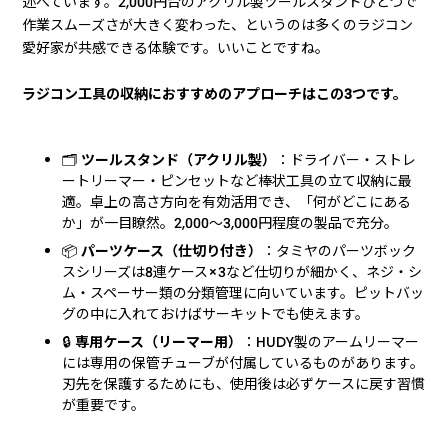
述べています。2,000円台のアクリル製ツールスタンドひとつで
作業スムーズさが大きく変わった、というのは多くのラジコン
愛好家が共感できる体験です。いいことですね。
ラジコン工具の収納におすすめのアプローチはこの3つです。
🗂️
ツールスタンド（アクリル製）
：ドライバー・ストレ
ートリーマー・ピンセットなど棒状工具の立て収納に最
適。卓上の高さ方向を有効活用でき、「何がどこにある
か」が一目瞭然。2,000〜3,000円程度の製品で充分。
📦
パーツケース（仕切り付き）
：タミヤのパーツボック
スシリーズは8連ケース×3など仕切りが細かく、ネジ・シ
ム・スペーサー類の分類管理に向いています。ピットバッ
グの中に入れておけばサーキットでも使えます。
🔒
専用ケース（リーマー用）
：HUDY製のアームリーマー
には専用の保管チューブが付属しているものがあります。
刃先を保護するためにも、使用後は必ずケースに戻す習慣
が重要です。