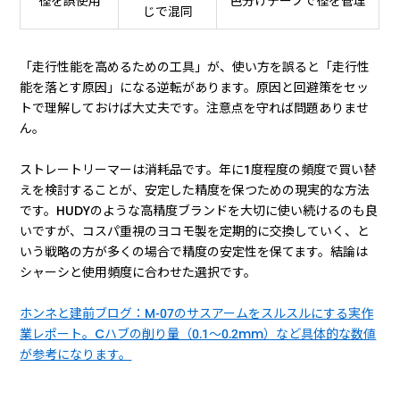
径を誤使用
色分けテープで径を管理
じで混同
「走行性能を高めるための工具」が、使い方を誤ると「走行性
能を落とす原因」になる逆転があります。原因と回避策をセッ
トで理解しておけば大丈夫です。注意点を守れば問題ありませ
ん。
ストレートリーマーは消耗品です。年に1度程度の頻度で買い替
えを検討することが、安定した精度を保つための現実的な方法
です。HUDYのような高精度ブランドを大切に使い続けるのも良
いですが、コスパ重視のヨコモ製を定期的に交換していく、と
いう戦略の方が多くの場合で精度の安定性を保てます。結論は
シャーシと使用頻度に合わせた選択です。
ホンネと建前ブログ：M-07のサスアームをスルスルにする実作
業レポート。Cハブの削り量（0.1〜0.2mm）など具体的な数値
が参考になります。