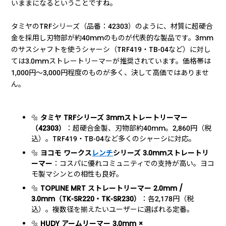
いままになるということですね。
タミヤのTRFシリーズ（品番：42303）のように、材質に超硬合
金を採用し刃物部が約40mmのものが代表的な製品です。3mm
のサスシャフトを使うシャーシ（TRF419・TB-04など）に対し
ては3.0mmストレートリーマーが推奨されています。価格帯は
1,000円〜3,000円程度のものが多く、決して高価ではありませ
ん。
🔩
タミヤ TRFシリーズ 3mmストレートリーマー
（42303）
：超硬合金製、刃物部約40mm。2,860円（税
込）。TRF419・TB-04など多くのシャーシに対応。
🔩
ヨコモ ワークス
レンチ
シリーズ 3.0mmストレートリ
ーマー
：コスパに優れコミュニティでの支持が高い。ヨコ
モ製マシンとの相性も良好。
🔩
TOPLINE MRT ストレートリーマー 2.0mm /
3.0mm（TK-SR220・TK-SR230）
：各2,178円（税
込）。複数径を揃えたいユーザーに選ばれる定番。
🔩
HUDY アームリーマー 3.0mm ×