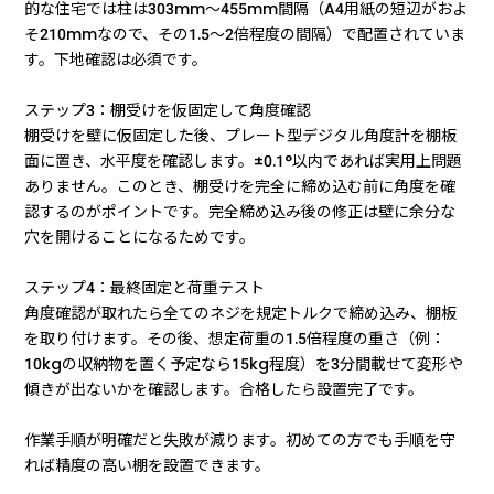
的な住宅では柱は303mm〜455mm間隔（A4用紙の短辺がおよ
そ210mmなので、その1.5〜2倍程度の間隔）で配置されていま
す。下地確認は必須です。
ステップ3：棚受けを仮固定して角度確認
棚受けを壁に仮固定した後、プレート型デジタル角度計を棚板
面に置き、水平度を確認します。±0.1°以内であれば実用上問題
ありません。このとき、棚受けを完全に締め込む前に角度を確
認するのがポイントです。完全締め込み後の修正は壁に余分な
穴を開けることになるためです。
ステップ4：最終固定と荷重テスト
角度確認が取れたら全てのネジを規定トルクで締め込み、棚板
を取り付けます。その後、想定荷重の1.5倍程度の重さ（例：
10kgの収納物を置く予定なら15kg程度）を3分間載せて変形や
傾きが出ないかを確認します。合格したら設置完了です。
作業手順が明確だと失敗が減ります。初めての方でも手順を守
れば精度の高い棚を設置できます。