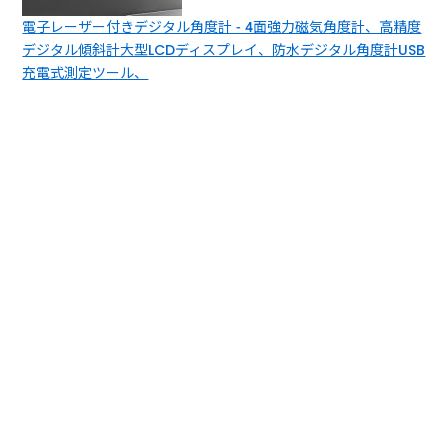
電子レーザー付きデジタル角度計 - 4面強力磁気角度計、高精度
デジタル傾斜計大型LCDディスプレイ、防水デジタル角度計USB
充電式測定ツール、