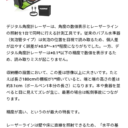
デジタル角度計レーザーは、角度の数値表示とレーザーライン
の照射を1台で同時に行える計測工具です。従来のバブル水準器
（気泡管タイプ）は気泡の位置を目視で読み取るため、個人差
が出やすく誤差が±0.5°〜±1°程度になりがちでした。一方、デ
ジタル角度計レーザーは±0.1°以下の精度で数値を表示するた
め、読み取りミスが起こりません。
収納棚の設置において、この差は想像以上に大きいです。たと
えば長さ180cmの棚板が1°傾いていると、端と端の高さの差は
約3.1cm（ボールペン1本分の長さ）になります。本や食器を並
べると目に見えてズレが生じ、最悪の場合は転倒事故につなが
ります。
精度が高い、というのが最大の特長です。
レーザーラインは壁や床に直線を照射できるため、「水平の基