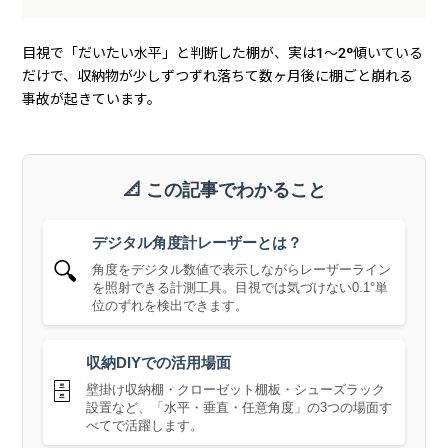
目視で「だいたい水平」と判断した棚が、実は1〜2°傾いている
だけで、収納物が少しずつずれ落ちて数ヶ月後に棚ごと崩れる
事故が起きています。
📐 この記事でわかること
デジタル角度計レーザーとは？
🔍
角度をデジタル数値で表示しながらレーザーライン
を照射できる計測工具。目視では気づけない0.1°単
位のずれを検出できます。
収納DIYでの活用場面
🗄️
壁掛け収納棚・クローゼット棚板・シューズラック
設置など、「水平・垂直・任意角度」の3つの場面す
べてで活躍します。