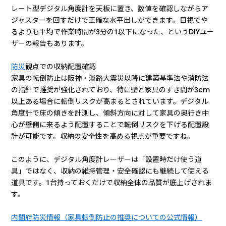
レート型デジタル角度計を天板に置き、数値を確認しながらア
ジャスターを回すだけで正確な水平出しができます。目視でや
るよりも平均で作業時間が3分の1以下になった、というDIYユー
ザーの報告もあります。
防災
観点での収納配置確認
家具の転倒防止は阪神・淡路大震災以降に建築基準法や消防法
の指針で推奨が強化されており、特に壁と家具のすき間が3cm
以上ある場合に転倒リスクが高まるとされています。デジタル
角度計で床の傾きを計測し、傾斜方向に対して家具の奥行き中
心が壁側に来るよう配置することで転倒リスクを下げる配置設
計が可能です。収納の安全性を高める視点が重要ですね。
このように、デジタル角度計レーザーは「設置時だけ使う道
具」ではなく、収納の維持管理・安全確認にも継続して使える
道具です。1台持っておくだけで収納全体の品質が底上げされま
す。
内閣府防災情報（家具転倒防止の推奨についての公式情報）