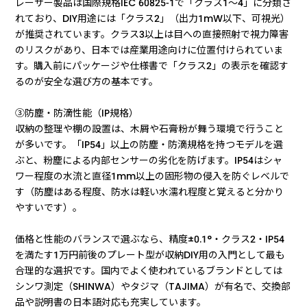
レーザー製品は国際規格IEC 60825-1で「クラス1〜4」に分類さ
れており、DIY用途には「クラス2」（出力1mW以下、可視光）
が推奨されています。クラス3以上は目への直接照射で視力障害
のリスクがあり、日本では産業用途向けに位置付けられていま
す。購入前にパッケージや仕様書で「クラス2」の表示を確認す
るのが安全な選び方の基本です。
③防塵・防滴性能（IP規格）
収納の整理や棚の設置は、木屑や石膏粉が舞う環境で行うこと
が多いです。「IP54」以上の防塵・防滴規格を持つモデルを選
ぶと、粉塵による内部センサーの劣化を防げます。IP54はシャ
ワー程度の水流と直径1mm以上の固形物の侵入を防ぐレベルで
す（防塵はある程度、防水は軽い水濡れ程度と覚えると分かり
やすいです）。
価格と性能のバランスで選ぶなら、精度±0.1°・クラス2・IP54
を満たす1万円前後のプレート型が収納DIY用の入門として最も
合理的な選択です。国内でよく使われているブランドとしては
シンワ測定（SHINWA）やタジマ（TAJIMA）が有名で、交換部
品や説明書の日本語対応も充実しています。