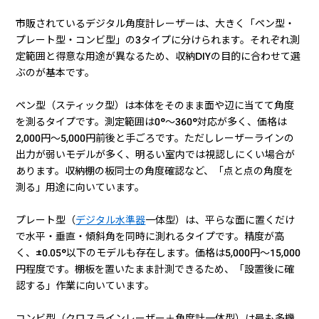
市販されているデジタル角度計レーザーは、大きく「ペン型・
プレート型・コンビ型」の3タイプに分けられます。それぞれ測
定範囲と得意な用途が異なるため、収納DIYの目的に合わせて選
ぶのが基本です。
ペン型（スティック型）は本体をそのまま面や辺に当てて角度
を測るタイプです。測定範囲は0°〜360°対応が多く、価格は
2,000円〜5,000円前後と手ごろです。ただしレーザーラインの
出力が弱いモデルが多く、明るい室内では視認しにくい場合が
あります。収納棚の板同士の角度確認など、「点と点の角度を
測る」用途に向いています。
プレート型（
デジタル水準器
一体型）は、平らな面に置くだけ
で水平・垂直・傾斜角を同時に測れるタイプです。精度が高
く、±0.05°以下のモデルも存在します。価格は5,000円〜15,000
円程度です。棚板を置いたまま計測できるため、「設置後に確
認する」作業に向いています。
コンビ型（クロスラインレーザー＋角度計一体型）は最も多機