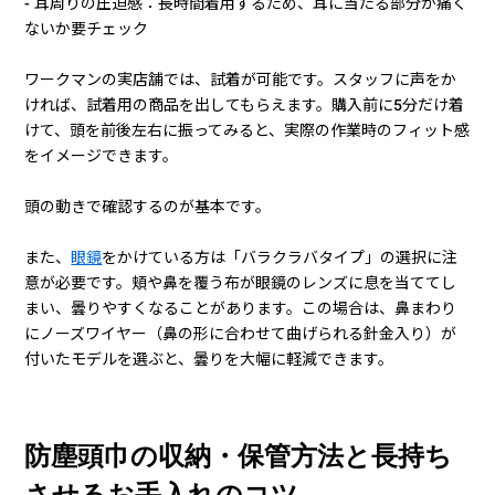
- 耳周りの圧迫感：長時間着用するため、耳に当たる部分が痛く
ないか要チェック
ワークマンの実店舗では、試着が可能です。スタッフに声をか
ければ、試着用の商品を出してもらえます。購入前に5分だけ着
けて、頭を前後左右に振ってみると、実際の作業時のフィット感
をイメージできます。
頭の動きで確認するのが基本です。
また、
眼鏡
をかけている方は「バラクラバタイプ」の選択に注
意が必要です。頬や鼻を覆う布が眼鏡のレンズに息を当ててし
まい、曇りやすくなることがあります。この場合は、鼻まわり
にノーズワイヤー（鼻の形に合わせて曲げられる針金入り）が
付いたモデルを選ぶと、曇りを大幅に軽減できます。
防塵頭巾の収納・保管方法と長持ち
させるお手入れのコツ