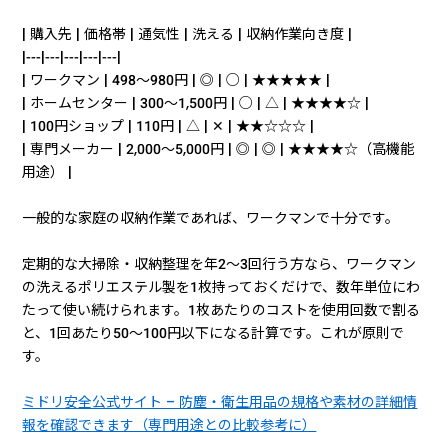
| 購入先 | 価格帯 | 通気性 | 洗える | 収納作業向き度 |
|---|---|---|---|---|
| ワークマン | 498〜980円 | ◎ | ○ | ★★★★★ |
| ホームセンター | 300〜1,500円 | ○ | △ | ★★★★☆ |
| 100円ショップ | 110円 | △ | ✕ | ★★☆☆☆ |
| 専門メーカー | 2,000〜5,000円 | ◎ | ◎ | ★★★★☆（高機能
用途） |
一般的な家庭の収納作業であれば、ワークマンで十分です。
定期的な大掃除・収納整理を年2〜3回行う方なら、ワークマン
の洗えるポリエステル製を1枚持っておくだけで、数年単位にわ
たって使い続けられます。1枚あたりのコストを使用回数で割る
と、1回あたり50〜100円以下になる計算です。これが原則で
す。
ミドリ安全公式サイト – 防塵・衛生用品の規格や素材の詳細情
報を確認できます（専門用途との比較参考に）