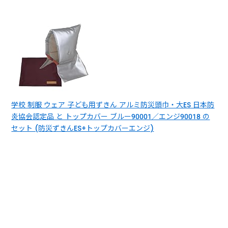
学校 制服 ウェア 子ども用ずきん アルミ防災頭巾・大ES 日本防
炎協会認定品 と トップカバー ブルー90001／エンジ90018 の
セット (防災ずきんES+トップカバーエンジ)