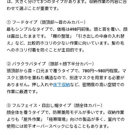
は、大きく分けて3つのタイプがあります。収納作業の内容に合
わせて選ぶことが重要です。
① フードタイプ（頭頂部〜首のみカバー）
最もシンプルなタイプで、価格は498円前後。頭と首を覆い、顔
は露出したままです。「棚の整理」「引き出しの中身の入れ替
え」など、比較的ホコリの少ない作業に向いています。髪の毛
へのホコリ付着を防ぐことが主目的です。
② バラクラバタイプ（頭部＋顔下半分カバー）
頭頂部から首・口元まで覆うタイプで、780円〜980円程度。マ
スクと頭巾を兼ねた構造なので、別途マスクを用意する必要が
ありません。押し入れや
床下収納
など、密閉度の高い空間での
作業に最適です。
③ フルフェイス・目出し帽タイプ（顔全体カバー）
顔全体を覆うタイプで、防寒兼用モデルが多いです。収納作業
よりも「屋外作業」「極寒環境」向けの製品が多く、室内での
使用には若干オーバースペックになることもあります。