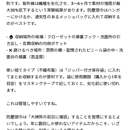
則です。紫外線は繊維を劣化させ、3〜6ヶ月で素材の強度が最
大30%低下するという実験結果があります。防塵頭巾はハンガ
ーにかけるか、通気性のあるメッシュバッグに入れて収納する
のがベストです。
- 🏠 収納場所の候補：クローゼットの扉裏フック・洗面所の引
き出し・玄関収納の内側ポケット
- ❌ 避けるべき場所：窓際の棚・密閉されたビニール袋の中・洗
面台の鏡裏（高湿度）
使い捨てタイプ（不織布製）は「ジッパー付き保存袋」に入れ
てまとめ収納するのが便利です。袋に使用期限（購入から1年を
目安）をマスキングテープで記しておくと、劣化前に使い切れ
ます。
これは管理しやすいですね。
防塵頭巾は「大掃除の前日に確認」することを習慣にするとよ
いでしょう。年に数回しか使わないアイテムだからこそ、いざ