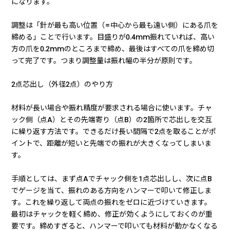
になります。
調整は「針が最も高い位置（=中心から最も遠い側）にある爪を
締める」ことで行います。目盛りが0.4mm振れていれば、高い
方の爪を0.2mmのところまで締め、最後はすべての爪を締め切
って完了です。つまり調整量は振れ幅の半分が原則です。
2点芯出し（外径2点）のやり方
材料が長い場合や振れ精度が要求される場合に使います。チャ
ック側（点A）とその先端寄り（点B）の2箇所で芯出しを交互
に繰り返す方法です。できるだけ長い間隔で2点を取ることがポ
イントで、距離が短いと先端での振れが大きくなってしまいま
す。
手順としては、まず点Aでチャック側を1点芯出しし、次に点B
でゲージを当て、振れのある方向をハンマーで叩いて修正しま
す。これを繰り返して両点の振れをゼロに近づけていきます。
最初はチャックを軽く締め、修正が効くようにしておくのが重
要です。締めすぎると、ハンマーで叩いても材料が動かなくなる