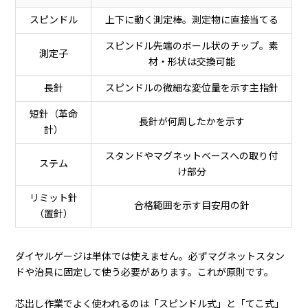
スピンドル
上下に動く測定棒。測定物に直接当てる
スピンドル先端のボール状のチップ。素
測定子
材・形状は交換可能
長針
スピンドルの微細な変位量を示す主指針
短針（革命
長針が何周したかを示す
計）
スタンドやマグネットベースへの取り付
ステム
け部分
リミット針
合格範囲を示す目安用の針
（置針）
ダイヤルゲージは単体では使えません。必ずマグネットスタン
ドや治具に固定して使う必要があります。これが原則です。
芯出し作業でよく使われるのは「スピンドル式」と「てこ式」