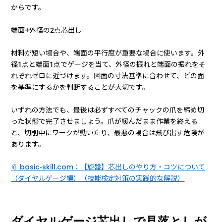
からです。
端面+外径の2点芯出し
材料が短い場合や、端面の平行度が重要な場合に使います。外
径1点と端面1点でゲージを当て、外径の振れと端面の振れをそ
れぞれゼロに近づけます。図面の寸法基準に合わせて、どの面
を基準にするかを判断することが大切です。
いずれの方法でも、最後は必ずすべてのチャックの爪を締め切
った状態で完了させましょう。爪が緩んだまま作業を終える
と、切削中にワークが動いたり、最悪の場合は飛び出す危険が
あります。
📎 basic-skill.com：【旋盤】芯出しのやり方・コツについて
（ダイヤルゲージ編）（技能検定対策の実践的な解説）
ダイヤルゲージ芯出しで見落としが