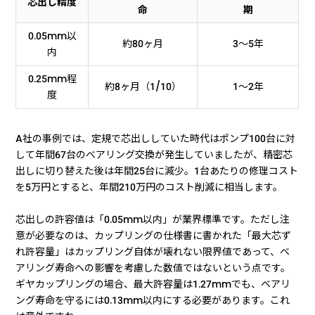
芯出し精度
命
期
0.05mm以
約80ヶ月
3〜5年
内
0.25mm程
約8ヶ月（1/10）
1〜2年
度
A社の事例では、定規で芯出ししていた時代はポンプ100台に対
して年間67台のベアリング交換が発生していましたが、精密芯
出しに切り替えた後は年間25台に減少。1台あたりの修理コスト
を5万円とすると、年間210万円のコスト削減に相当します。
芯出しの許容値は「0.05mm以内」が業界標準です。ただし注
意が必要なのは、カップリングの仕様書に書かれた「最大芯ず
れ許容量」はカップリング自体が壊れない限界値であって、ベ
アリング寿命への影響を考慮した数値ではないという点です。
ギヤカップリングの場合、最大許容量は1.27mmでも、ベアリ
ング寿命を守るには0.13mm以内にする必要があります。これ