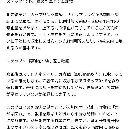
ステップ4：修正量の計算とシム調整
測定結果と「カップリング直径」「カップリングから前脚・後
脚までの距離」の寸法から、比例計算で前脚・後脚それぞれの
修正量を求めます。上下方向の修正が完了してから左右方向の
修正を行います。上下・左右を同時に修正しようとすると、互
いに干渉して収束しません。シムは1箇所あたり3〜4枚以内に抑
えるのが基本です。
ステップ5：再測定と繰り返し確認
修正後は必ず再測定を行い、許容値（0.05mm以内）に収まって
いるか確認します。許容値内に収まるまでステップ3〜5を繰り
返します。最後にボルトを本締めしてから、再度測定して数値
が変わっていないか確認して完了です。
このプロセスを確実に踏むことが大切です。芯出し作業は「急
がば回れ」で、手順を飛ばすと後から余分な時間がかかること
になります。熟練を要する作業に見えますが、測定→計算→修
正のサイクルを丁寧に繰り返せば、誰でも必ず精度内に収める