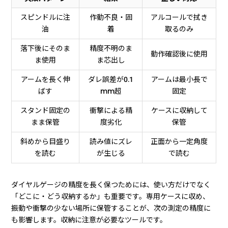
スピンドルに注
作動不良・固
アルコールで拭き
油
着
取るのみ
落下後にそのま
精度不明のま
動作確認後に使用
ま使用
ま芯出し
アームを長く伸
ダレ誤差が0.1
アームは最小長で
ばす
mm超
固定
スタンド固定の
衝撃による精
ケースに収納して
まま保管
度劣化
保管
斜めから目盛り
読み値にズレ
正面から一定角度
を読む
が生じる
で読む
ダイヤルゲージの精度を長く保つためには、使い方だけでなく
「どこに・どう収納するか」も重要です。専用ケースに収め、
振動や衝撃の少ない場所に保管することが、次の測定の精度に
も影響します。収納に注意が必要なツールです。