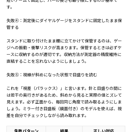
短いアームで固定し、バーの長さも最小限にするのが基本で
す。
失敗④：測定後にダイヤルゲージをスタンドに固定したまま保
管する
スタンドに取り付けたまま棚に立てかけて保管するのは、ゲー
ジへの振動・衝撃リスクが高まります。保管するときは必ずケ
ースに収納するのが適切です。収納方法が測定器の精度維持に
直結することを忘れないようにしましょう。
失敗⑤：視線が斜めになった状態で目盛りを読む
これを「視差（パラックス）」と言います。針と目盛りの間に
は若干の奥行きがあるため、斜めから見ると実際の値とズレて
見えます。必ず正面から、毎回同じ角度で読み取るようにしま
しょう。ミラー付き目盛板（鏡面付き）のモデルを使えば、視
差を自分でチェックしながら読み取れます。
失敗パターン
結果
正しい対応