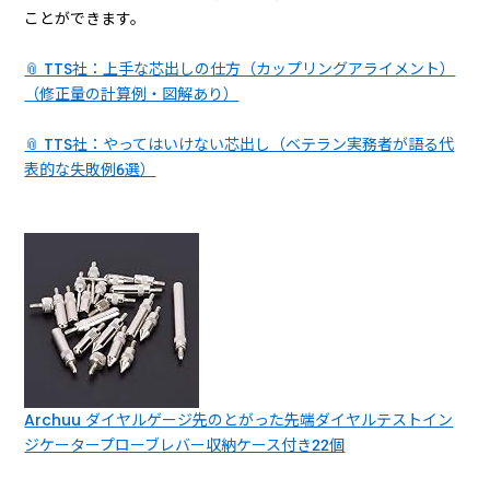
ことができます。
📎 TTS社：上手な芯出しの仕方（カップリングアライメント）
（修正量の計算例・図解あり）
📎 TTS社：やってはいけない芯出し（ベテラン実務者が語る代
表的な失敗例6選）
Archuu ダイヤルゲージ先のとがった先端ダイヤルテストイン
ジケータープローブレバー収納ケース付き22個