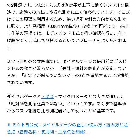
の2種類です。スピンドル式は測定子が上下に動くシンプルな構
造で、旋盤での芯出しや振れ測定に広く使われています。てこ式
はてこの原理を利用するため、狭い場所や斜め方向からの測定
に強く、より高精度（0.001mm単位）な検出が可能です。芯出
し作業の現場では、まずスピンドル式で粗い確認を行い、仕上
げ段階でてこ式に切り替えるというアプローチもよく見られま
す。
ミツトヨ社の公式解説では、ダイヤルゲージの使用前に「スピ
ンドルの動きが滑らかか」「長針・短針の静止点が安定してい
るか」「測定子が緩んでいないか」の3点を確認することが推奨
されています。
ダイヤルゲージと
ノギス
・マイクロメータとの大きな違いは、
「絶対値を測る道具ではない」という点です。あくまで基準値
からのズレを読む比較測定器として使うことが基本です。
📎 ミツトヨ公式：ダイヤルゲージの正しい使い方・読み方と注
意点（各部名称・使用例・注意点を網羅）