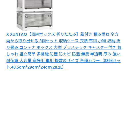
X XUNTAO【収納ボックス 折りたたみ】蓋付き 積み重ね 全方
向から取り出せる 3個セット 収納ケース 衣類 布団 小物 収納 折
り畳み コンテナ ボックス 大型 プラスチック キャスター付き お
しゃれ 組立簡単 多機能 防塵 防カビ 防湿 無臭 半透明 厚み 強い
耐荷重 大容量 家庭用 車用 複数のサイズ 各種カラー（S3個セッ
ト,40.5cm*29cm*24cm,28.2L）