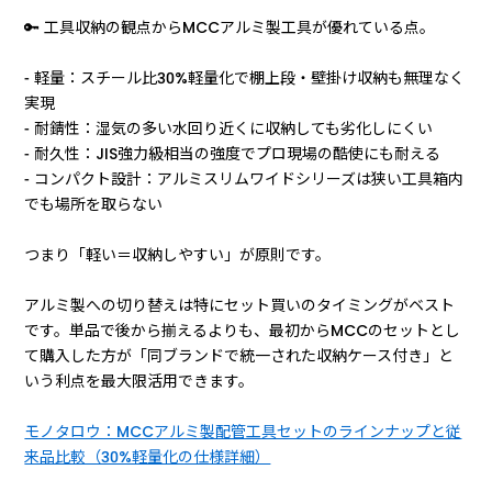
🔑 工具収納の観点からMCCアルミ製工具が優れている点。
- 軽量：スチール比30%軽量化で棚上段・壁掛け収納も無理なく
実現
- 耐錆性：湿気の多い水回り近くに収納しても劣化しにくい
- 耐久性：JIS強力級相当の強度でプロ現場の酷使にも耐える
- コンパクト設計：アルミスリムワイドシリーズは狭い工具箱内
でも場所を取らない
つまり「軽い＝収納しやすい」が原則です。
アルミ製への切り替えは特にセット買いのタイミングがベスト
です。単品で後から揃えるよりも、最初からMCCのセットとし
て購入した方が「同ブランドで統一された収納ケース付き」と
いう利点を最大限活用できます。
モノタロウ：MCCアルミ製配管工具セットのラインナップと従
来品比較（30%軽量化の仕様詳細）