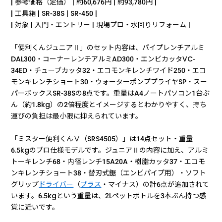
| 参考価格（定価） | 約60,676円 | 約93,780円 |
| 工具箱 | SR-38S | SR-450 |
| 対象 | 入門・エントリー | 現場プロ・水回りリフォーム |
「便利くんジュニアⅡ」のセット内容は、パイプレンチアルミ
DAL300・コーナーレンチアルミAD300・エンビカッタVC-
34ED・チューブカッタ32・エコモンキレンチワイド250・エコ
モンキレンチショート30・ウォーターポンププライヤSP・スー
パーボックスSR-38Sの8点です。重量はA4ノートパソコン1台ぶ
ん（約1.8kg）の2倍程度とイメージするとわかりやすく、持ち
運びの負担は最小限に抑えられています。
「ミスター便利くんⅤ（SRS4505）」は14点セット・重量
6.5kgのプロ仕様モデルです。ジュニアⅡの内容に加え、アルミ
トーキレンチ68・内径レンチ15A20A・樹脂カッタ37・エコモ
ンキレンチショート38・替刃式鋸（エンビパイプ用）・ソフト
グリップ
ドライバー
（
プラス
・マイナス）の計6点が追加されて
います。6.5kgという重量は、2Lペットボトルを3本ぶん持つ感
覚に近いです。