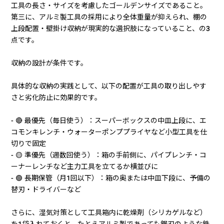
工具の長さ・サイズを考慮したゴールデンサイズであること。
第三に、アルミ製工具の採用により全体重量が抑えられ、棚の
上段配置・壁掛け収納が現実的な選択肢になっていること、の3
点です。
収納の設計が条件です。
具体的な収納の実践として、以下の配置が工具の取り出しやす
さと劣化防止に効果的です。
- 🔴 最優先（毎日使う）：スーパーボックスの中皿上段に、エ
コモンキレンチ・ウォーターポンププライヤなど小型工具を仕
切りで固定
- 🟡 準優先（週数回使う）：箱の手前側に、パイプレンチ・コ
ーナーレンチなど主力工具を立てるか横並びに
- 🟢 長期保管（月1回以下）：箱の奥または中皿下段に、予備の
替刃・ドライバーなど
さらに、湿気対策として工具箱内に乾燥剤（シリカゲルなど）
を1袋入れておくと、たとえアルミ製であっても鋸刃のような鉄