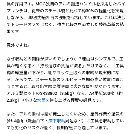
具の採用です。MCC独自のアルミ鍛造ハンドルを採用したパイ
プレンチは、従来のスチール製と比べて約30%の軽量化を実現
しながら、JIS強力級相当の強度を保持しています。これは決し
てトレードオフではなく、強さと軽さを両立した技術革新の結
果です。
意外ですね。
なぜ収納との関係が深いのでしょうか？理由はシンプルで、工
具が軽くなると「持ち運びの負担が減る」だけでなく、「工具
箱の総重量が下がり、棚やラック上段への収納が現実的にな
る」からです。スチール製のフルセットを棚の高い位置に置こ
うとすると、取り出す際に腰や肩に大きな負担がかかります。
アルミ製セットのSRS3802（3.6kg）なら、A4用紙500枚（約
2.3kg）+小さな
水筒
を持ち上げる程度の感覚です。
また、アルミ素材は錆が発生しにくいため、屋外作業や湿気の
多い場所（洗面台下・
床下収納
周辺など）に工具を収納してい
ても劣化のリスクが低く、長期保管にも適しています。