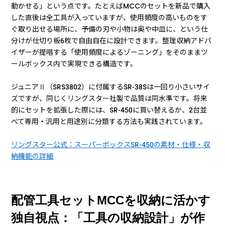
動かせる」という点です。たとえばMCCのセットを新品で購入
した直後は全工具が入っていますが、使用頻度の高いものをす
ぐ取り出せる場所に、予備の刃や小物は奥や中皿に、という仕
分けが仕切り板6枚で自由自在に設計できます。整理収納アドバ
イザーが提唱する「使用頻度によるゾーニング」をそのままツ
ールボックス内で実現できる構造です。
ジュニアⅡ（SRS3802）に付属するSR-38Sは一回り小さいサイ
ズですが、同じくリングスター社製で品質は同水準です。将来
的にセットを拡張した際には、SR-450に買い替えるか、2台並
べて専用・汎用と用途別に分類する方法も実践されています。
リングスター公式：スーパーボックスSR-450の素材・仕様・収
納機能の詳細
配管工具セットMCCを収納に活かす
独自視点：「工具の収納設計」が作