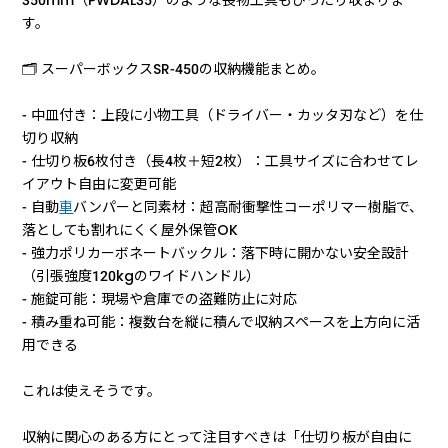
350mm（PWDAL35）のような長物工具もぴったり収まりま
す。
🗂️ スーパーボックスSR-450の収納機能まとめ。
- 中皿付き：上段に小物工具（ドライバー・カッタ刃など）を仕
切り収納
- 仕切り板6枚付き（長4枚＋短2枚）：工具サイズに合わせてレ
イアウト自由に変更可能
- 自動
車
バンパーと同素材：超高耐衝撃性コーポリマー樹脂で、
落としても割れにくく屋外保管OK
- 強力ポリカーボネートバックル：落下時に開かない安全設計
（引張強度120kgのワイドハンドル）
- 施錠可能：現場や倉庫での盗難防止に対応
- 積み重ね可能：複数台を縦に積んで収納スペースを上方向に活
用できる
これは使えそうです。
収納に関心のある方にとって注目すべきは「仕切り板が自由に