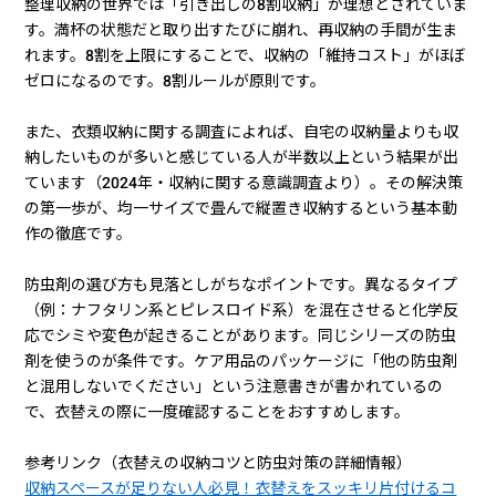
整理収納の世界では「引き出しの8割収納」が理想とされていま
す。満杯の状態だと取り出すたびに崩れ、再収納の手間が生ま
れます。8割を上限にすることで、収納の「維持コスト」がほぼ
ゼロになるのです。8割ルールが原則です。
また、衣類収納に関する調査によれば、自宅の収納量よりも収
納したいものが多いと感じている人が半数以上という結果が出
ています（2024年・収納に関する意識調査より）。その解決策
の第一歩が、均一サイズで畳んで縦置き収納するという基本動
作の徹底です。
防虫剤の選び方も見落としがちなポイントです。異なるタイプ
（例：ナフタリン系とピレスロイド系）を混在させると化学反
応でシミや変色が起きることがあります。同じシリーズの防虫
剤を使うのが条件です。ケア用品のパッケージに「他の防虫剤
と混用しないでください」という注意書きが書かれているの
で、衣替えの際に一度確認することをおすすめします。
参考リンク（衣替えの収納コツと防虫対策の詳細情報）
収納スペースが足りない人必見！衣替えをスッキリ片付けるコ