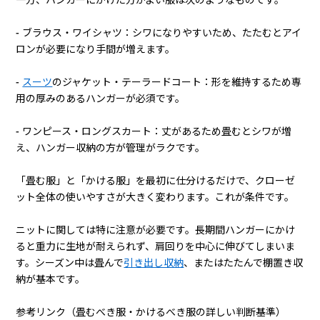
一方、ハンガーにかけた方がよい服は次のようなものです。
- ブラウス・ワイシャツ：シワになりやすいため、たたむとアイ
ロンが必要になり手間が増えます。
-
スーツ
のジャケット・テーラードコート：形を維持するため専
用の厚みのあるハンガーが必須です。
- ワンピース・ロングスカート：丈があるため畳むとシワが増
え、ハンガー収納の方が管理がラクです。
「畳む服」と「かける服」を最初に仕分けるだけで、クローゼ
ット全体の使いやすさが大きく変わります。これが条件です。
ニットに関しては特に注意が必要です。長期間ハンガーにかけ
ると重力に生地が耐えられず、肩回りを中心に伸びてしまいま
す。シーズン中は畳んで
引き出し収納
、またはたたんで棚置き収
納が基本です。
参考リンク（畳むべき服・かけるべき服の詳しい判断基準）