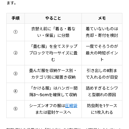
ます。
手順
やること
メモ
衣替え前に「着る・着な
着ていないものは
①
い・保留」に分類
売却・寄付を検討
「畳む服」を全てステップ
一度でそろうのが
②
ブロックで均一サイズに畳
最大の時短ポイン
む
ト
畳んだ服を収納ケース別・
引き出しの8割ま
③
カテゴリ別に縦置き収納
で入れるのが目安
「かける服」はハンガー間
詰めすぎるとシワ
④
隔3〜5cmを確保して収納
と型崩れの原因
シーズンオフの服は
圧縮袋
防虫剤を1ケース
⑤
または密封ケースへ
に1枚入れる