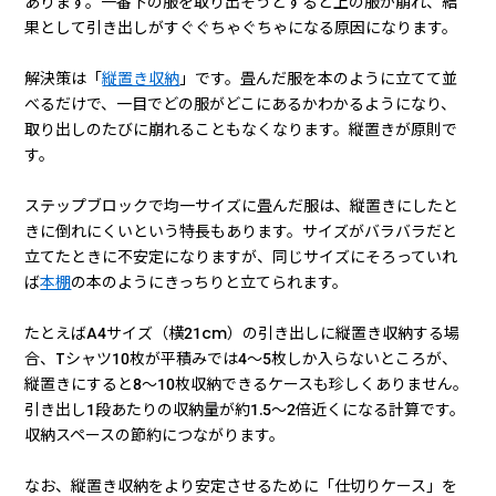
あります。一番下の服を取り出そうとすると上の服が崩れ、結
果として引き出しがすぐぐちゃぐちゃになる原因になります。
解決策は「
縦置き収納
」です。畳んだ服を本のように立てて並
べるだけで、一目でどの服がどこにあるかわかるようになり、
取り出しのたびに崩れることもなくなります。縦置きが原則で
す。
ステップブロックで均一サイズに畳んだ服は、縦置きにしたと
きに倒れにくいという特長もあります。サイズがバラバラだと
立てたときに不安定になりますが、同じサイズにそろっていれ
ば
本棚
の本のようにきっちりと立てられます。
たとえばA4サイズ（横21cm）の引き出しに縦置き収納する場
合、Tシャツ10枚が平積みでは4〜5枚しか入らないところが、
縦置きにすると8〜10枚収納できるケースも珍しくありません。
引き出し1段あたりの収納量が約1.5〜2倍近くになる計算です。
収納スペースの節約につながります。
なお、縦置き収納をより安定させるために「仕切りケース」を