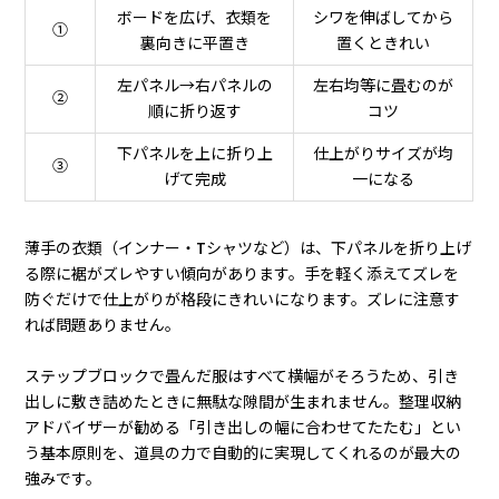
ボードを広げ、衣類を
シワを伸ばしてから
①
裏向きに平置き
置くときれい
左パネル→右パネルの
左右均等に畳むのが
②
順に折り返す
コツ
下パネルを上に折り上
仕上がりサイズが均
③
げて完成
一になる
薄手の衣類（インナー・Tシャツなど）は、下パネルを折り上げ
る際に裾がズレやすい傾向があります。手を軽く添えてズレを
防ぐだけで仕上がりが格段にきれいになります。ズレに注意す
れば問題ありません。
ステップブロックで畳んだ服はすべて横幅がそろうため、引き
出しに敷き詰めたときに無駄な隙間が生まれません。整理収納
アドバイザーが勧める「引き出しの幅に合わせてたたむ」とい
う基本原則を、道具の力で自動的に実現してくれるのが最大の
強みです。