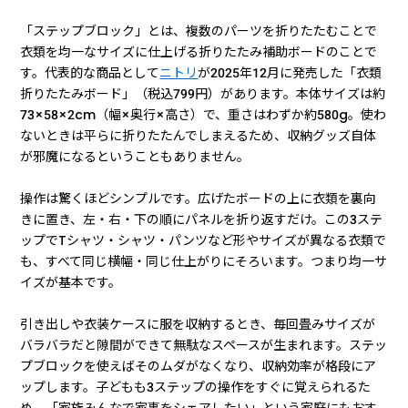
「ステップブロック」とは、複数のパーツを折りたたむことで
衣類を均一なサイズに仕上げる折りたたみ補助ボードのことで
す。代表的な商品として
ニトリ
が2025年12月に発売した「衣類
折りたたみボード」（税込799円）があります。本体サイズは約
73×58×2cm（幅×奥行×高さ）で、重さはわずか約580g。使わ
ないときは平らに折りたたんでしまえるため、収納グッズ自体
が邪魔になるということもありません。
操作は驚くほどシンプルです。広げたボードの上に衣類を裏向
きに置き、左・右・下の順にパネルを折り返すだけ。この3ステ
ップでTシャツ・シャツ・パンツなど形やサイズが異なる衣類で
も、すべて同じ横幅・同じ仕上がりにそろいます。つまり均一サ
イズが基本です。
引き出しや衣装ケースに服を収納するとき、毎回畳みサイズが
バラバラだと隙間ができて無駄なスペースが生まれます。ステッ
プブロックを使えばそのムダがなくなり、収納効率が格段にア
ップします。子どもも3ステップの操作をすぐに覚えられるた
め、「家族みんなで家事をシェアしたい」という家庭にもおす