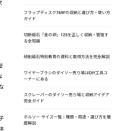
吹
」
フラップディスク769Fの収納と選び方・使い方
ガイド
切断砥石「金の卵」125を正しく収納・管理す
る全知識
研削砥石特別教育の資料と取得方法を完全解説
髪
ワイヤーブラシのダイソー売り場はDIY工具コ
な
ーナーにある
な
スクレーパーのダイソー売り場と収納アイデア
完全ガイド
ホルソー サイズ一覧｜種類・用途・選び方を徹
子
底解説
体