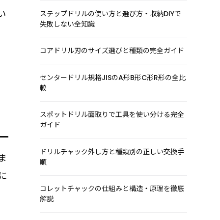
い
ステップドリルの使い方と選び方・収納DIYで
失敗しない全知識
コアドリル刃のサイズ選びと種類の完全ガイド
センタードリル規格JISのA形B形C形R形の全比
較
スポットドリル面取りで工具を使い分ける完全
ガイド
ドリルチャック外し方と種類別の正しい交換手
ま
順
に
コレットチャックの仕組みと構造・原理を徹底
解説