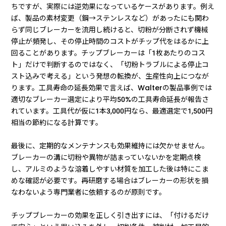
ちですが、実際には逆効果になっているケースがあります。例え
ば、製品の素材変更（鋼→ステンレスなど）があったにも関わ
らず同じブレーカーを流用し続けると、切粉が分断されず機械
停止が頻発し、その停止時間のコストがチップ代をはるかに上
回ることがあります。チップブレーカーは「1枚あたりのコス
ト」だけで判断するのではなく、「切粉トラブルによる停止コ
スト込みで考える」という発想の転換が、生産性向上につなが
ります。工具寿命の延長効果で言えば、Walterの製品事例では
適切なブレーカー選定により平均50%の工具寿命延長が報告さ
れています。工具代が仮に1本3,000円なら、最適選定で1,500円
相当の節約になる計算です。
最後に、定期的なメンテナンスも効果維持には欠かせません。
ブレーカーの溝に切粉や異物が詰まっていないかを定期点検
し、アルミのような溶着しやすい材質を加工した後は特にこま
めな確認が必要です。再研磨する場合はブレーカーの形状を損
なわないよう専門業者に依頼するのが原則です。
チップブレーカーの効果を正しく引き出すには、「付けるだけ