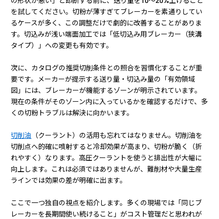
の形状が悪い」と即断する前に、送り量を10〜20%上げること
を試してください。切粉が薄すぎてブレーカーを素通りしてい
るケースが多く、この調整だけで劇的に改善することがありま
す。切込みが浅い端面加工では「低切込み用ブレーカー（狭溝
タイプ）」への変更も有効です。
次に、カタログの推奨切削条件との照合を習慣化することが重
要です。メーカーが提示する送り量・切込み量の「有効領域
図」には、ブレーカーが機能するゾーンが明示されています。
現在の条件がそのゾーン内に入っているかを確認するだけで、多
くの切粉トラブルは解決に向かいます。
切削油
（クーラント）の活用も忘れてはなりません。切削油を
切削点へ的確に噴射すると冷却効果が高まり、切粉が脆く（折
れやすく）なります。高圧クーラントを使うと排出性が大幅に
向上します。これは必須ではありませんが、難削材や大量生産
ラインでは効果の差が明確に出ます。
ここで一つ独自の視点を紹介します。多くの現場では「同じブ
レーカーを長期間使い続けること」がコスト管理だと思われが