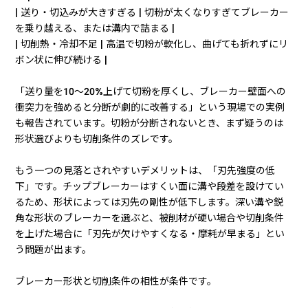
| 送り・切込みが大きすぎる | 切粉が太くなりすぎてブレーカー
を乗り越える、または溝内で詰まる |
| 切削熱・冷却不足 | 高温で切粉が軟化し、曲げても折れずにリ
ボン状に伸び続ける |
「送り量を10〜20%上げて切粉を厚くし、ブレーカー壁面への
衝突力を強めると分断が劇的に改善する」という現場での実例
も報告されています。切粉が分断されないとき、まず疑うのは
形状選びよりも切削条件のズレです。
もう一つの見落とされやすいデメリットは、「刃先強度の低
下」です。チップブレーカーはすくい面に溝や段差を設けてい
るため、形状によっては刃先の剛性が低下します。深い溝や鋭
角な形状のブレーカーを選ぶと、被削材が硬い場合や切削条件
を上げた場合に「刃先が欠けやすくなる・摩耗が早まる」とい
う問題が出ます。
ブレーカー形状と切削条件の相性が条件です。