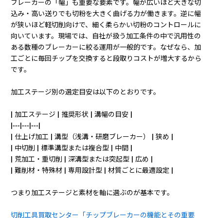
ブレーカーの「幅」も重要な要素です。幅が広いほど大きな切
込み・高い送りでも切粉を大きく曲げる力が働きます。逆に幅
が狭いほど軽切削向けで、細く柔らかい切粉のコントロールに
向いています。現場では、自社が扱う加工条件の中で汎用性の
ある数種のブレーカーに絞る運用が一般的です。なぜなら、加
工ごとに毎回チップを交換すると段取りコストが増大するから
です。
加工ステージ別の選定目安は以下のとおりです。
| 加工ステージ | 推奨形状 | 溝幅の目安 |
|---|---|---|
| 仕上げ加工 | 溝型（浅溝・研磨ブレーカー） | 狭め |
| 中切削 | 標準溝型または複合型 | 中間 |
| 荒加工・重切削 | 深溝型または突起型 | 広め |
| 難削材・特殊材 | 専用設計型 | 材質ごとに最適設定 |
つまり加工ステージと素材を軸に選ぶのが基本です。
切削工具買取センター「チップブレーカーの機能とその重要