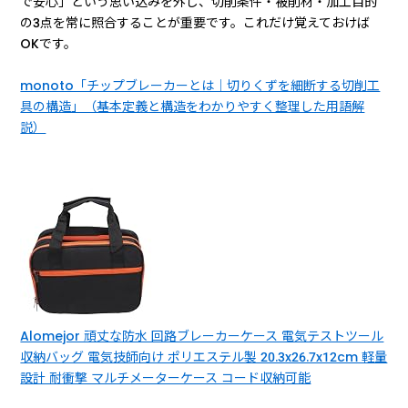
で安心」という思い込みを外し、切削条件・被削材・加工目的
の3点を常に照合することが重要です。これだけ覚えておけば
OKです。
monoto「チップブレーカーとは｜切りくずを細断する切削工
具の構造」（基本定義と構造をわかりやすく整理した用語解
説）
Alomejor 頑丈な防水 回路ブレーカーケース 電気テストツール
収納バッグ 電気技師向け ポリエステル製 20.3x26.7x12cm 軽量
設計 耐衝撃 マルチメーターケース コード収納可能