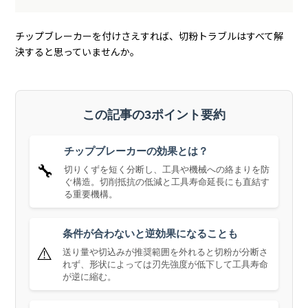
チップブレーカーを付けさえすれば、切粉トラブルはすべて解
決すると思っていませんか。
この記事の3ポイント要約
チップブレーカーの効果とは？
🔧
切りくずを短く分断し、工具や機械への絡まりを防
ぐ構造。切削抵抗の低減と工具寿命延長にも直結す
る重要機構。
条件が合わないと逆効果になることも
⚠️
送り量や切込みが推奨範囲を外れると切粉が分断さ
れず、形状によっては刃先強度が低下して工具寿命
が逆に縮む。