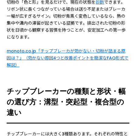
切粉の「色と形」を見るだけで、現在の状態を
診断
できます。
リボン状に長くつながっている場合は送り不足またはブレーカ
ー幅が広すぎるサイン。切粉が青黒く変色しているなら、熱の
集中や溝内の滞留が起きている証拠です。排出された切粉の形
状を日頃から観察する習慣を持つことが、安定加工への第一歩
になります。
monoto.co.jp「チップブレーカが効かない・切粉が詰まる原
因は？」（効かない原因4つと改善ポイントを簡潔なFAQ形式で
解説）
チップブレーカーの種類と形状・幅
の選び方：溝型・突起型・複合型の
違い
チップブレーカーには大きく3種類あります。それぞれの特性と