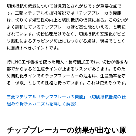
切削抵抗の低減については見落とされがちですが重要な点で
す。三菱マテリアルの技術解説では「チップブレーカの機能
は、切りくず処理性の向上と切削抵抗の低減にある。この2つが
よく調和しているチップブレーカほど高性能といえる」と明記
されています。切粉処理だけでなく、切削抵抗の安定化がビビ
リ振動によるチッピング防止にもつながる点は、現場でもとく
に意識すべきポイントです。
特にNC工作機械を使った無人・長時間加工では、切粉が機械内
部でからまると生産ラインが止まるリスクがあります。そのた
め自動化ラインでのチップブレーカーの活用は、生産効率を守
る「保険」としての性格も持っています。これは使えそうです。
三菱マテリアル「チップブレーカの機能」（切削抵抗低減の仕
組みや折断メカニズムを詳しく解説）
チップブレーカーの効果が出ない原