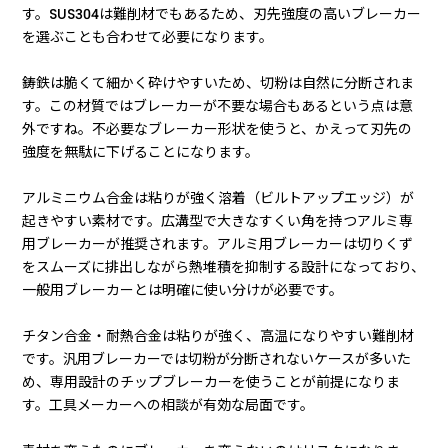
す。SUS304は難削材でもあるため、刃先強度の高いブレーカー
を選ぶことも合わせて必要になります。
鋳鉄は脆くて細かく砕けやすいため、切粉は自然に分断されま
す。この材質ではブレーカーが不要な場合もあるという点は意
外ですね。不必要なブレーカー形状を使うと、かえって刃先の
強度を無駄に下げることになります。
アルミニウム合金は粘りが強く溶着（ビルトアップエッジ）が
起きやすい素材です。広溝型で大きなすくい角を持つアルミ専
用ブレーカーが推奨されます。アルミ用ブレーカーは切りくず
をスムーズに排出しながら熱堆積を抑制する設計になっており、
一般用ブレーカーとは明確に使い分けが必要です。
チタン合金・耐熱合金は粘りが強く、高温になりやすい難削材
です。汎用ブレーカーでは切粉が分断されないケースが多いた
め、専用設計のチップブレーカーを使うことが前提になりま
す。工具メーカーへの相談が有効な局面です。