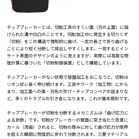
チップブレーカーとは、切削工具のすくい面（刃の上面）に設
けられた溝や凹凸のことです。切削加工中に発生する切りくず
（切粉）をこの構造で強制的に曲げ、一定の長さで折り曲げる
ことにより短く分断して排出しやすくします。一見するとイン
サート表面のデザインのように見えますが、実際には高度な物
理計算に基づいた「切粉制御装置」として機能しています。
チップブレーカーがない状態で旋盤加工をおこなうと、切粉は
リボン状に長く伸び続けます。工具やワーク（加工物）にから
まり、加工面への傷・刃先の欠け・チップコンベアの詰まりな
ど、多くのトラブルの引き金になります。これが基本原則です。
チップブレーカーが切粉を分断するメカニズムは「曲げ応力に
よる折断」です。切粉がブレーカーの壁面に突き当たり急激に
カール（湾曲）されると、切粉の厚みに対して曲げ応力が限界
を超えた瞬間に物理的に折れて分断されます。三菱マテリアル