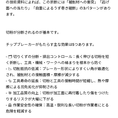
の技術資料によれば、この折断には「被削材への衝突」「逃げ
面への当たり」「自重によるうず巻き破断」の3パターンがあり
ます。
切粉が分断されるのが基本です。
チップブレーカーがもたらす主な効果は5つあります。
- 🗂️ 切りくずの分断・排出コントロール：長く伸びる切粉を短
く折断し、工具・機械・ワークへの絡まりを根本から防ぐ
- 📉 切削抵抗の低減：ブレーカー形状によりすくい角が最適化
され、被削材との接触面積・摩擦が減少する
- 🔩 工具寿命の延長：切粉と工具の接触時間が短縮し、熱や摩
擦による刃先劣化が抑制される
- 🎯 加工品質の向上：切粉が加工面に再付着したり傷をつけた
りするリスクが大幅に下がる
- 🦺 作業安全性の確保：高温・鋭利な長い切粉が作業者にとる
危険を軽減する