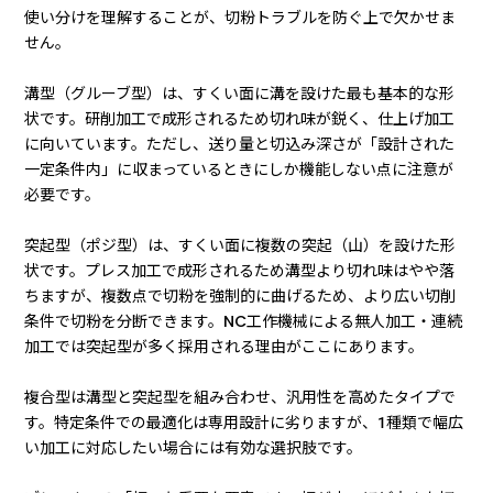
使い分けを理解することが、切粉トラブルを防ぐ上で欠かせま
せん。
溝型（グルーブ型）は、すくい面に溝を設けた最も基本的な形
状です。研削加工で成形されるため切れ味が鋭く、仕上げ加工
に向いています。ただし、送り量と切込み深さが「設計された
一定条件内」に収まっているときにしか機能しない点に注意が
必要です。
突起型（ポジ型）は、すくい面に複数の突起（山）を設けた形
状です。プレス加工で成形されるため溝型より切れ味はやや落
ちますが、複数点で切粉を強制的に曲げるため、より広い切削
条件で切粉を分断できます。NC工作機械による無人加工・連続
加工では突起型が多く採用される理由がここにあります。
複合型は溝型と突起型を組み合わせ、汎用性を高めたタイプで
す。特定条件での最適化は専用設計に劣りますが、1種類で幅広
い加工に対応したい場合には有効な選択肢です。