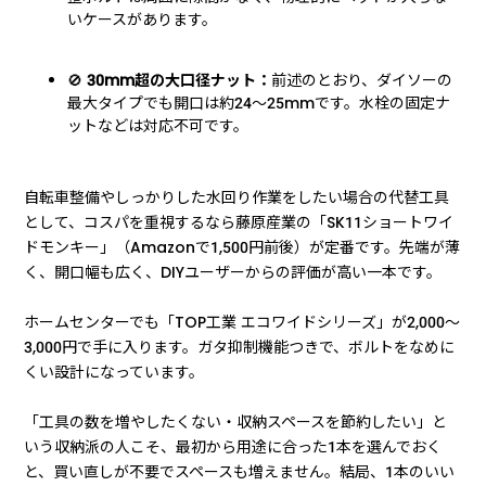
いケースがあります。
🚫
30mm超の大口径ナット：
前述のとおり、ダイソーの
最大タイプでも開口は約24〜25mmです。水栓の固定ナ
ットなどは対応不可です。
自転車整備やしっかりした水回り作業をしたい場合の代替工具
として、コスパを重視するなら藤原産業の「SK11ショートワイ
ドモンキー」（Amazonで1,500円前後）が定番です。先端が薄
く、開口幅も広く、DIYユーザーからの評価が高い一本です。
ホームセンターでも「TOP工業 エコワイドシリーズ」が2,000〜
3,000円で手に入ります。ガタ抑制機能つきで、ボルトをなめに
くい設計になっています。
「工具の数を増やしたくない・収納スペースを節約したい」と
いう収納派の人こそ、最初から用途に合った1本を選んでおく
と、買い直しが不要でスペースも増えません。結局、1本のいい