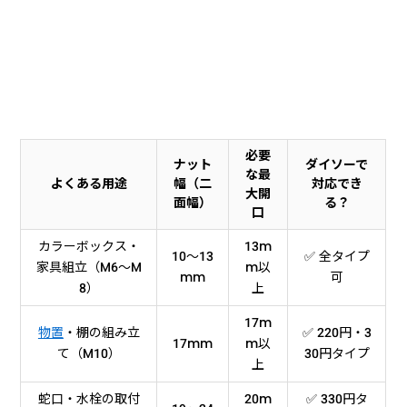
必要
ナット
ダイソーで
な最
よくある用途
幅（二
対応でき
大開
面幅）
る？
口
カラーボックス・
13m
10〜13
✅ 全タイプ
家具組立（M6〜M
m以
mm
可
8）
上
17m
物置
・棚の組み立
✅ 220円・3
17mm
m以
て（M10）
30円タイプ
上
蛇口・水栓の取付
20m
✅ 330円タ