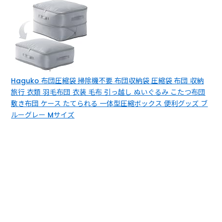
Haguko 布団圧縮袋 掃除機不要 布団収納袋 圧縮袋 布団 収納
旅行 衣類 羽毛布団 衣装 毛布 引っ越し ぬいぐるみ こたつ布団
敷き布団 ケース たてられる 一体型圧縮ボックス 便利グッズ ブ
ルーグレー Mサイズ