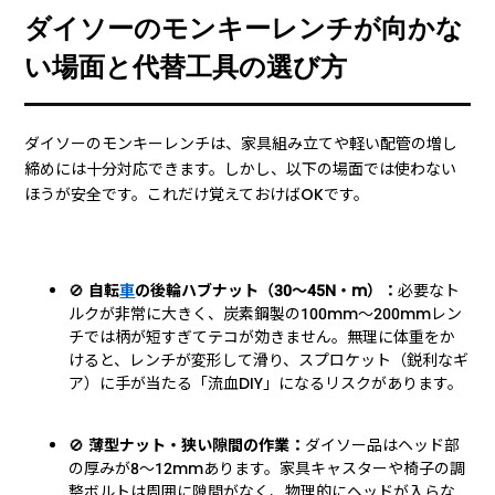
ダイソーのモンキーレンチが向かな
い場面と代替工具の選び方
ダイソーのモンキーレンチは、家具組み立てや軽い配管の増し
締めには十分対応できます。しかし、以下の場面では使わない
ほうが安全です。これだけ覚えておけばOKです。
🚫
自転
車
の後輪ハブナット（30〜45N・m）：
必要なト
ルクが非常に大きく、炭素鋼製の100mm〜200mmレン
チでは柄が短すぎてテコが効きません。無理に体重をか
けると、レンチが変形して滑り、スプロケット（鋭利なギ
ア）に手が当たる「流血DIY」になるリスクがあります。
🚫
薄型ナット・狭い隙間の作業：
ダイソー品はヘッド部
の厚みが8〜12mmあります。家具キャスターや椅子の調
整ボルトは周囲に隙間がなく、物理的にヘッドが入らな