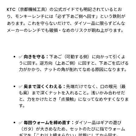
KTC（京都機械工具）の公式ガイドでも明記されているとお
り、モンキーレンチには「必ず下あご側へ回す」という鉄則が
あります。これを守らないだけで、ダイソー品に限らずどんな
メーカーのレンチでも破損・なめのリスクが跳ね上がります。
✅
向きを守る：
下あご（可動する側）に向かって引くよ
うに回す。逆方向（上あご側）に回すと、下あごを広げる
力がかかり、ナットの角が削れてなめる原因になります。
✅
奥まで深くくわえる：
先端だけでなく、口の喉元（最
も奥）まで深くナットを入れること。浅いかみ合わせだ
と、力をかけたとき「点接触」になってなめやすくなりま
す。
✅
毎回ウォームを締め直す：
ダイソー品はギアの遊び
（ガタ）が大きめなため、セットのたびに指でウォーム
ギアを「これ以上締まらない」状態にしてから回す。