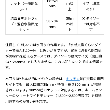
19〜24
ナット（一般的な
m以
イプ（注意
mm
もの）
上
あり）
洗面台排水トラッ
30m
❌ ダイソー
30〜34
プ・混合水栓固定
m以
では対応不
mm
ナット
上
可
注目してほしいのは水回りの作業です。「水栓交換くらいダイ
ソーで揃えれば十分」と思いがちですが、実際に必要な開口幅
が30mmを超えるケースでは、ダイソーの最大サイズ（開口約
24〜25mm）でも入りません。これは知らないと損する情報で
す。
水回りDIYを本格的にやりたい場合は、
キッチン
蛇口交換の専門
サイトでも「最大口開き35mm・持ち手長さ300mm」が推奨
されています。30mm超のナットに対応するには、ホームセン
ターのショートワイドモンキー（1,500〜2,500円程度）を別途
用意するのが賢い選択です。