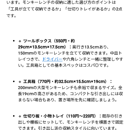
います。モンキーレンチの収納に適した選び方のポイントは
「工具が立てて収納できるか」「仕切りトレイがあるか」の2点
です。
🔹
ツールボックス（550円・約
29cm×13.5cm×17.5cm）：
奥行き13.5cmあり、
150mmのモンキーレンチを立てて収納できます。中皿ト
レイつきで、
ドライバー
や六角レンチと一緒に整理しやす
い。工具箱としての基本スペックはコスパ◎です。
🔹
工具箱（770円・約32.5cm×15.5cm×19cm）：
200mmの大型モンキーレンチも余裕で収まるサイズ。全
長19cmの高さがあるため、コンパクトな引き出しには収
まらない場合もあり、置き場所を先に確認しましょう。
🔹
仕切り板・小物トレイ（110円〜220円）：
既存の引き
出しや棚板にセットして、モンキーレンチを横置きで固定
できます。引き出し派の収納スタイルに向いています。