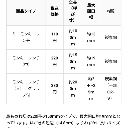
全長
最大
税込
（呼
商品タイプ
開口
材質
価格
び
幅
寸）
約10
ミニモンキーレ
110
約13
0m
炭素鋼
ンチ
円
mm
m
約15
モンキーレンチ
220
約19
0m
炭素鋼
（中）
円
mm
m
約2
炭素鋼
モンキーレンチ
約20
330
4〜2
（一部
（大）／グリッ
0m
円
5m
CR-
プ付
m
m
V）
最も売れ筋は220円の150mmタイプで、最大開口約19mmとな
っています。はがきの短辺（14.8cm）よりわずかに長いサイズ