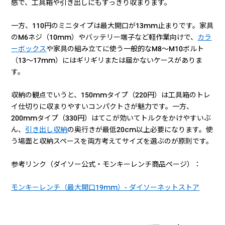
感で、工具箱や引き出しにもすっきり収まります。
一方、110円のミニタイプは最大開口が13mm止まりです。家具
のM6ネジ（10mm）やバッテリー端子など軽作業向けで、
カラ
ーボックス
や家具の組み立てに使う一般的なM8〜M10ボルト
（13〜17mm）にはギリギリまたは届かないケースがありま
す。
収納の観点でいうと、150mmタイプ（220円）は工具箱のトレ
イ仕切りに収まりやすいコンパクトさが魅力です。一方、
200mmタイプ（330円）はてこが効いてトルクをかけやすいぶ
ん、
引き出し収納
の奥行きが最低20cm以上必要になります。使
う場面と収納スペースを両方考えてサイズを選ぶのが原則です。
参考リンク（ダイソー公式・モンキーレンチ商品ページ）：
モンキーレンチ（最大開口19mm）- ダイソーネットストア