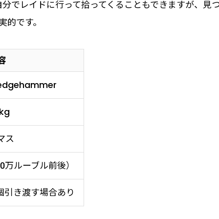
。自分でレイドに行って拾ってくることもできますが、見
実的です。
容
sledgehammer
 kg
5マス
10万ルーブル前後）
個引き渡す場合あり