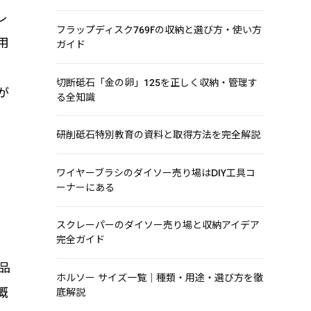
レ
フラップディスク769Fの収納と選び方・使い方
用
ガイド
ス
切断砥石「金の卵」125を正しく収納・管理す
が
る全知識
研削砥石特別教育の資料と取得方法を完全解説
い
ワイヤーブラシのダイソー売り場はDIY工具コ
ーナーにある
、
スクレーパーのダイソー売り場と収納アイデア
完全ガイド
品
ホルソー サイズ一覧｜種類・用途・選び方を徹
概
底解説