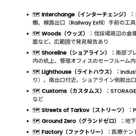
🗺️
Interchange（インターチェンジ）
：
棚、線路出口（Railway Exfil）手
🗺️
Woods（ウッズ）
：伐採場周辺の倉庫
面など、広範囲で発見報告あり
🗺️
Shoreline（ショアライン）
：南部プレ
内の机上、管理オフィスのセーフルーム内
🗺️
Lighthouse（ライトハウス）
：Indu
り）、南出口付近、ショアライン側脱出
🗺️
Customs（カスタムス）
：STORA
など
🗺️
Streets of Tarkov（ストリーツ）
：
🗺️
Ground Zero（グランドゼロ）
：地
🗺️
Factory（ファクトリー）
：医療テン