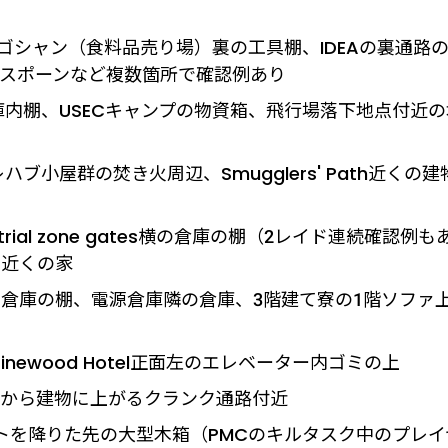
ゴシャン（食料品売り場）裏の工具棚、IDEAの裏通路
前の工具スポーンなど複数箇所で確認例あり
内棚、USECキャンプの物資箱、飛行場落下地点付近の
ハブ小屋群の焚き火周辺、Smugglers' Path近くの建
strial zone gates横の倉庫の棚（2レイド連続確認例も
口近くの家
GE倉庫の棚、電源倉庫隣の倉庫、3階建て寮の1階ソファ
Pinewood Hotel正面左のエレベーター内ゴミの上
下から建物に上がるクランク通路付近
トを降りた先の大型木箱（PMCのキルタスク中のプレイ