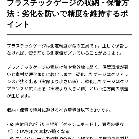
プラスチックゲージの収納・保管方
法：劣化を防いで精度を維持するポ
イント
プラスチックゲージは測定精度が命の工具です。正しく保管し
なければ、使う前から測定値がズレていることがあります。
プラスチックゲージの素材は熱や紫外線に弱く、保管環境が悪
いと素材が硬化または軟化します。硬化したゲージはクリアラ
ンスが狭く出る（実際より小さい値）、軟化したゲージはクリ
アランスが広く出る（実際より大きい値）という逆方向の誤差
が生じます。
収納・保管で絶対に避けるべき環境は以下の3つです。
- 🚫 直射日光が当たる場所（ダッシュボード上、窓際の棚な
ど）：UV劣化で素材が脆くなる
- 🚫 エンジンルーム内や熱源の近く：60℃以上の環境で素材特