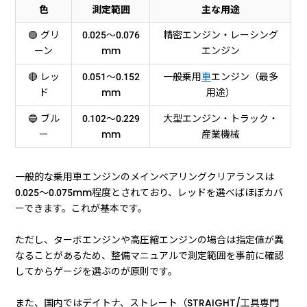
色
測定範囲
主な用途
🟢 グリ
0.025〜0.076
精密エンジン・レーシング
ーン
mm
エンジン
🔴 レッ
0.051〜0.152
一般乗用
車
エンジン（最多
ド
mm
用途）
🔵 ブル
0.102〜0.229
大型エンジン・トラック・
ー
mm
産業機械
一般的な乗用車エンジンのメインベアリングクリアランスは
0.025〜0.075mm程度とされており、レッドを選べばほぼカバ
ーできます。これが基本です。
ただし、ターボエンジンや高圧縮エンジンの場合は指定値が異
なることがあるため、整備マニュアルで測定範囲を事前に確認
してからゲージを選ぶのが原則です。
また、国内ではデイトナ、ストレート（STRAIGHT/工具専門