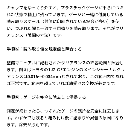
キャップをゆっくり外すと、プラスチックゲージが平らにつぶ
れた状態で軸上に残っています。ゲージと一緒に付属している
読み取りスケール（封筒に印刷されている場合が多い）を使
い、つぶれた幅と一致する目盛りを読み取ります。それがクリ
アランス（隙間の寸法）です。
手順⑤：読み取り値を規定値と照合する
整備マニュアルに記載されたクリアランスの許容範囲と照合し
ます。例えばトヨタの1JZ-GEエンジンのメインジャーナルクリ
アランスは0.016〜0.034mmとされており、この範囲内であれ
ば正常です。範囲を超えていれば軸受けの交換が必要です。
手順⑥：ゲージを完全に除去して清掃する
測定が終わったら、つぶれたゲージの残片を完全に除去しま
す。わずかでも残ると組み付け後に詰まりや異音の原因になり
ます。除去が原則です。