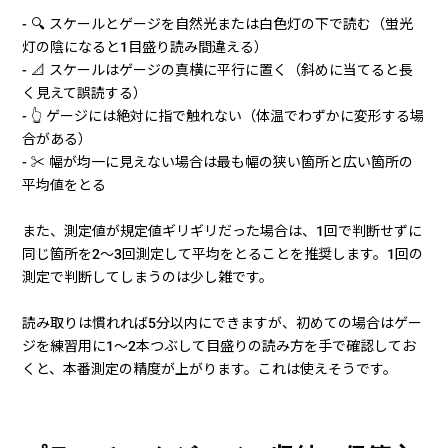
- 🔍 スケールとゲージを自然光または白色灯の下で読む（蛍光
灯の陰になると1目盛り読み間違える）
- 📐 スケールはゲージの真横に平行に置く（斜めに当てると長
く見えて誤読する）
- 👆 ゲージには絶対に指で触れない（体温でわずかに変形する場
合がある）
- ✂️ 幅が均一に見えない場合は最も幅の狭い箇所と広い箇所の
平均値をとる
また、測定値が規定値ギリギリだった場合は、1回で判断せずに
同じ箇所を2〜3回測定して平均をとることを推奨します。1回の
測定で判断してしまうのは少し雑です。
読み取りは慣れれば5分以内にできますが、初めての場合はゲー
ジを練習用に1〜2本つぶして目盛りの読み方を手で確認してお
くと、本番測定の精度が上がります。これは使えそうです。