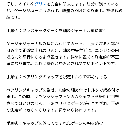
浄し、オイルや
グリス
を完全に除去します。油分が残っている
と、ゲージが均一につぶれず、誤差の原因になります。乾燥も必
須です。
手順②：プラスチックゲージを軸のジャーナル部に置く
ゲージをジャーナルの幅に合わせてカットし（長すぎると端が
はみ出て正確に測れません）、軸の中央付近に、エンジンの回
転方向と平行になるよう置きます。斜めに置くと測定値が不正
確になります。これは意外と見落とされやすいポイントです。
手順③：ベアリングキャップを規定トルクで締め付ける
ベアリングキャップを載せ、指定の締め付けトルクで締め付け
ます。この時、クランクシャフトやカムシャフトを絶対に回転
させてはいけません。回転させるとゲージが引きちぎれ、正確
な測定ができなくなります。締めたら終わりです。
手順④：キャップを外してつぶれたゲージの幅を読む