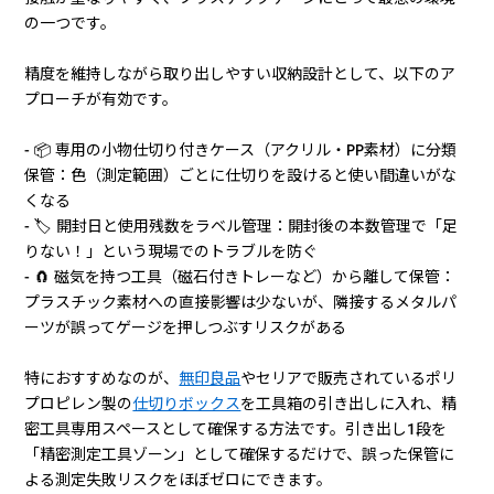
の一つです。
精度を維持しながら取り出しやすい収納設計として、以下のア
プローチが有効です。
- 📦 専用の小物仕切り付きケース（アクリル・PP素材）に分類
保管：色（測定範囲）ごとに仕切りを設けると使い間違いがな
くなる
- 🏷️ 開封日と使用残数をラベル管理：開封後の本数管理で「足
りない！」という現場でのトラブルを防ぐ
- 🧲 磁気を持つ工具（磁石付きトレーなど）から離して保管：
プラスチック素材への直接影響は少ないが、隣接するメタルパ
ーツが誤ってゲージを押しつぶすリスクがある
特におすすめなのが、
無印良品
やセリアで販売されているポリ
プロピレン製の
仕切りボックス
を工具箱の引き出しに入れ、精
密工具専用スペースとして確保する方法です。引き出し1段を
「精密測定工具ゾーン」として確保するだけで、誤った保管に
よる測定失敗リスクをほぼゼロにできます。