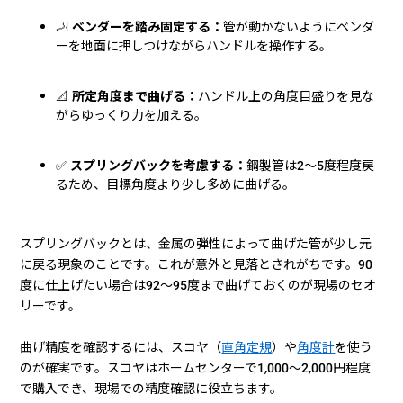
🦶
ベンダーを踏み固定する：
管が動かないようにベンダ
ーを地面に押しつけながらハンドルを操作する。
📐
所定角度まで曲げる：
ハンドル上の角度目盛りを見な
がらゆっくり力を加える。
✅
スプリングバックを考慮する：
鋼製管は2〜5度程度戻
るため、目標角度より少し多めに曲げる。
スプリングバックとは、金属の弾性によって曲げた管が少し元
に戻る現象のことです。これが意外と見落とされがちです。90
度に仕上げたい場合は92〜95度まで曲げておくのが現場のセオ
リーです。
曲げ精度を確認するには、スコヤ（
直角定規
）や
角度計
を使う
のが確実です。スコヤはホームセンターで1,000〜2,000円程度
で購入でき、現場での精度確認に役立ちます。