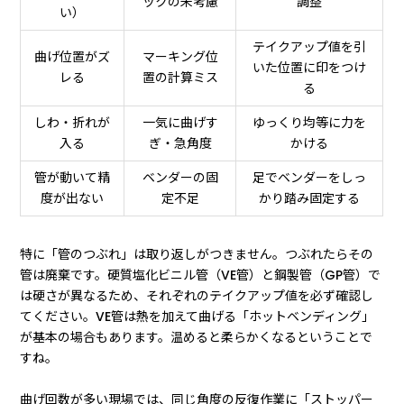
ックの未考慮
調整
い）
テイクアップ値を引
曲げ位置がズ
マーキング位
いた位置に印をつけ
レる
置の計算ミス
る
しわ・折れが
一気に曲げす
ゆっくり均等に力を
入る
ぎ・急角度
かける
管が動いて精
ベンダーの固
足でベンダーをしっ
度が出ない
定不足
かり踏み固定する
特に「管のつぶれ」は取り返しがつきません。つぶれたらその
管は廃棄です。硬質塩化ビニル管（VE管）と鋼製管（GP管）で
は硬さが異なるため、それぞれのテイクアップ値を必ず確認し
てください。VE管は熱を加えて曲げる「ホットベンディング」
が基本の場合もあります。温めると柔らかくなるということで
すね。
曲げ回数が多い現場では、同じ角度の反復作業に「ストッパー