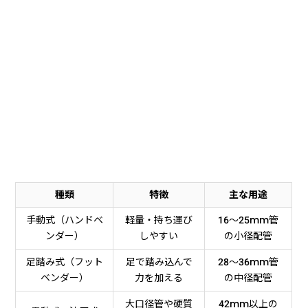
種類
特徴
主な用途
手動式（ハンドベ
軽量・持ち運び
16〜25mm管
ンダー）
しやすい
の小径配管
足踏み式（フット
足で踏み込んで
28〜36mm管
ベンダー）
力を加える
の中径配管
大口径管や硬質
42mm以上の