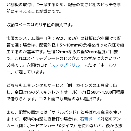
と棚板の取付けに干渉するため、配管の高さと棚のピッチを事
前にそろえることが重要です。
収納スペースはミリ単位の勝負です。
市販のシステム収納（例：PAX、IKEA）の背板に穴を開けて配
管を通す場合は、配管外径＋5〜10mmの余裕を持った穴径で施
工するのが基本です。管径22mmなら穴径32mm程度が目安
で、これはスイッチプレートのビス穴よりわずかに大きいサイ
ズ感です。穴開けには「
ステップドリル
」または「ホールソ
ー」が適しています。
どちらも工具レンタルサービス（例：カインズの工具貸し出
し、全国対応のダスキンレントオール）で1日500〜1,500円程度
で借りられます。コスト面でも無理のない選択です。
また、配管の固定には「サドルバンド」と呼ばれる金具を使い
ますが、収納の内壁に直接打つ場合は、
石膏ボード
対応のアン
カー（例：ボードアンカー EXタイプ）を使わないと、後から抜