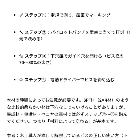
📏
ステップ①
：定規で測り、鉛筆でマーキング
🔨
ステップ②
：パイロットパンチを垂直に当てて打刻（1
発で決める）
🔩
ステップ③
：下穴錐でガイド穴を開ける（ビス径の
70〜80%の太さ）
⚙️
ステップ④
：電動ドライバーでビスを締め込む
木材の種類によっても注意が必要です。SPF材（2×4材）のよう
な比較的柔らかい材は下穴なしでもいけることがありますが、
集成材・無垢材・ベニヤの端材では必ずステップ②〜③を踏ん
でください。つまり「材料によって変わる」が基本です。
参考：木工職人が詳しく解説しているビスの正しい使い方（下