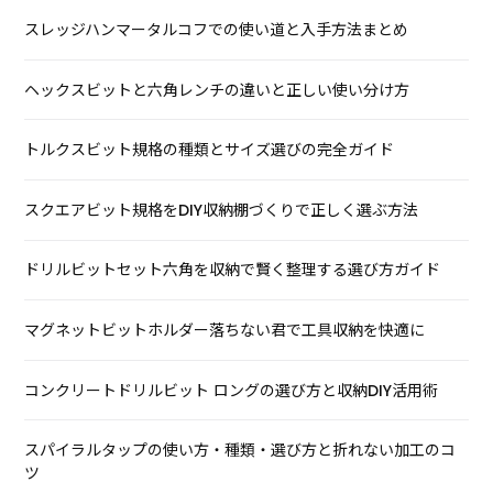
スレッジハンマータルコフでの使い道と入手方法まとめ
ヘックスビットと六角レンチの違いと正しい使い分け方
トルクスビット規格の種類とサイズ選びの完全ガイド
スクエアビット規格をDIY収納棚づくりで正しく選ぶ方法
ドリルビットセット六角を収納で賢く整理する選び方ガイド
マグネットビットホルダー落ちない君で工具収納を快適に
コンクリートドリルビット ロングの選び方と収納DIY活用術
スパイラルタップの使い方・種類・選び方と折れない加工のコ
ツ