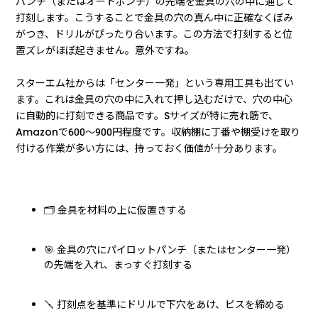
パンチ（またはオートポンチ）の先端を金具の穴の中に通して
打刻します。こうすることで金具の穴の真ん中に正確なくぼみ
がつき、ドリルがぴったり合います。この方法で打刻すると位
置ズレがほぼ起きません。意外ですね。
スターエム社からは「センター一発」という専用工具も出てい
ます。これは金具の穴の中に入れて押し込むだけで、穴の中心
に自動的に打刻できる商品です。Sサイズが特に売れ筋で、
Amazonで600〜900円程度です。収納棚に丁番や棚受けを取り
付ける作業が多い方には、持っておく価値が十分あります。
🗂️ 金具を材料の上に仮置きする
🎯 金具の穴にパイロットパンチ（またはセンター一発）
の先端を入れ、まっすぐ打刻する
🪛 打刻点を基準にドリルで下穴をあけ、ビスを締める