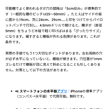
可動棚でよく使われるダボ穴の間隔は「5cm刻み」が標準的で
す（一般的な棚のピッチは25〜50mm）。たとえばサイドの板
に底から19cm、次に24cm、29cm……と印をつけてからパイロ
ットパンチで打刻し、4.5mmドリルで開けると、棚ダボ（直径
5mm）をちょうど木槌で軽く叩けばはまる「ぴったりサイズ」
になります。緩すぎると棚板が外れる危険があります。これが
条件です。
実際の手順でもう1つ大切なポイントがあります。左右両側の穴
が必ず水平になっていないと、棚板が傾きます。穴位置が1mm
ズレるだけで棚板が目に見えて斜めになることも珍しくありま
せん。対策として以下の方法があります。
📲
スマートフォンの水平器
アプリ
：iPhoneの標準アプリ
（コンパス→水平器）で代用可能。無料です。