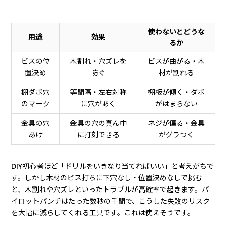
使わないとどうな
用途
効果
るか
ビスの位
木割れ・穴ズレを
ビスが曲がる・木
置決め
防ぐ
材が割れる
棚ダボ穴
等間隔・左右対称
棚板が傾く・ダボ
のマーク
に穴があく
がはまらない
金具の穴
金具の穴の真ん中
ネジが偏る・金具
あけ
に打刻できる
がグラつく
DIY初心者ほど「ドリルをいきなり当てればいい」と考えがちで
す。しかし木材のビス打ちに下穴なし・位置決めなしで挑む
と、木割れや穴ズレといったトラブルが高確率で起きます。パ
イロットパンチはたった数秒の手間で、こうした失敗のリスク
を大幅に減らしてくれる工具です。これは使えそうです。