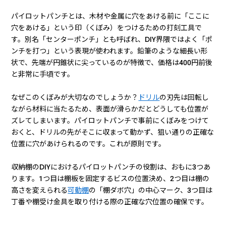
パイロットパンチとは、木材や金属に穴をあける前に「ここに
穴をあける」という印（くぼみ）をつけるための打刻工具で
す。別名「センターポンチ」とも呼ばれ、DIY界隈ではよく「ポ
ンチを打つ」という表現が使われます。鉛筆のような細長い形
状で、先端が円錐状に尖っているのが特徴で、価格は400円前後
と非常に手頃です。
なぜこのくぼみが大切なのでしょうか？
ドリル
の刃先は回転し
ながら材料に当たるため、表面が滑らかだとどうしても位置が
ズレてしまいます。パイロットパンチで事前にくぼみをつけて
おくと、ドリルの先がそこに収まって動かず、狙い通りの正確な
位置に穴があけられるのです。これが原則です。
収納棚のDIYにおけるパイロットパンチの役割は、おもに3つあ
ります。1つ目は棚板を固定するビスの位置決め、2つ目は棚の
高さを変えられる
可動棚
の「棚ダボ穴」の中心マーク、3つ目は
丁番や棚受け金具を取り付ける際の正確な穴位置の確保です。