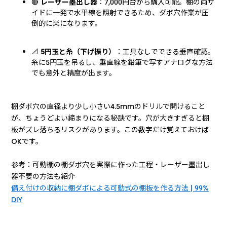
🔴
レーザー墨出し器
：7,000円台から購入可能。棚の両サ
イドに一発で水平線を照射できるため、ダボ穴作業が圧
倒的に楽になります。
📐
5円玉と糸（下げ振り）
：工具なしでできる垂直確認。
糸に5円玉を吊るし、垂直線を鉛筆で写すアナログな方法
でも意外と精度が出ます。
棚ダボ穴の直径より少し小さい4.5mmのドリルで開けること
が、ちょうどよい締まりになる秘訣です。穴が大きすぎると棚
板がズレ落ちるリスクがあります。この数字だけ覚えておけば
OKです。
参考：可動棚の棚ダボ穴を実際に作った工程・レーザー墨出し
器不要の方法も紹介
備え付けの収納に棚ダボによる可動式の棚板を作る方法 | 99%
DIY