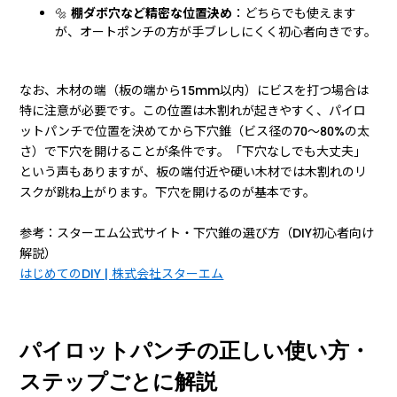
🔩
棚ダボ穴など精密な位置決め
：どちらでも使えます
が、オートポンチの方が手ブレしにくく初心者向きです。
なお、木材の端（板の端から15mm以内）にビスを打つ場合は
特に注意が必要です。この位置は木割れが起きやすく、パイロ
ットパンチで位置を決めてから下穴錐（ビス径の70〜80%の太
さ）で下穴を開けることが条件です。「下穴なしでも大丈夫」
という声もありますが、板の端付近や硬い木材では木割れのリ
スクが跳ね上がります。下穴を開けるのが基本です。
参考：スターエム公式サイト・下穴錐の選び方（DIY初心者向け
解説）
はじめてのDIY | 株式会社スターエム
パイロットパンチの正しい使い方・
ステップごとに解説