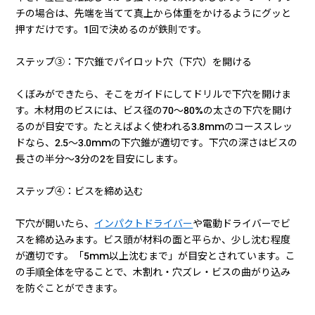
チの場合は、先端を当てて真上から体重をかけるようにグッと
押すだけです。1回で決めるのが鉄則です。
ステップ③：下穴錐でパイロット穴（下穴）を開ける
くぼみができたら、そこをガイドにしてドリルで下穴を開けま
す。木材用のビスには、ビス径の70〜80%の太さの下穴を開け
るのが目安です。たとえばよく使われる3.8mmのコーススレッ
ドなら、2.5〜3.0mmの下穴錐が適切です。下穴の深さはビスの
長さの半分〜3分の2を目安にします。
ステップ④：ビスを締め込む
下穴が開いたら、
インパクトドライバー
や電動ドライバーでビ
スを締め込みます。ビス頭が材料の面と平らか、少し沈む程度
が適切です。「5mm以上沈むまで」が目安とされています。こ
の手順全体を守ることで、木割れ・穴ズレ・ビスの曲がり込み
を防ぐことができます。