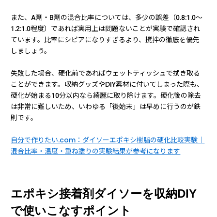
また、A剤・B剤の混合比率については、多少の誤差（0.8:1.0〜
1.2:1.0程度）であれば実用上は問題ないことが実験で確認され
ています。比率にシビアになりすぎるより、撹拌の徹底を優先
しましょう。
失敗した場合、硬化前であればウェットティッシュで拭き取る
ことができます。収納グッズやDIY素材に付いてしまった際も、
硬化が始まる10分以内なら綺麗に取り除けます。硬化後の除去
は非常に難しいため、いわゆる「後始末」は早めに行うのが鉄
則です。
自分で作りたい.com：ダイソーエポキシ樹脂の硬化比較実験｜
混合比率・温度・重ね塗りの実験結果が参考になります
エポキシ接着剤ダイソーを収納DIY
で使いこなすポイント