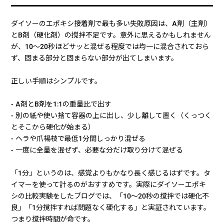
ダイソーのエポキシ接着剤で最も多い失敗原因は、A剤（主剤）
とB剤（硬化剤）の撹拌不足です。意外に思えるかもしれません
が、10〜20秒ほどサッと混ぜる程度では均一に混合されておら
ず、固まる部分と固まらない部分が出てしまいます。
正しい手順はシンプルです。
- A剤とB剤を1:1の重量比で出す
- 別の紙や使い捨て容器の上に出し、少し離して置く（くっつく
とそこから硬化が始まる）
- ヘラや爪楊枝で最低1分間しっかり混ぜる
- 一度に全量を混ぜず、必要な分だけ取り分けて混ぜる
「1分」というのは、感覚よりもかなり長く感じるはずです。タ
イマーを使って計るのがおすすめです。実際にダイソーエポキ
シの比較実験をしたブログでは、「10〜20秒の撹拌では硬化不
良」「1分撹拌すれば問題なく硬化する」と実証されています。
つまり撹拌時間が命です。