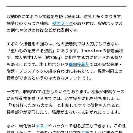
収納DIYにエポキシ接着剤を使う場面は、意外と多くあります。
棚受けのぐらつき補修、
壁面フック
の取り付け、収納ボックス
の割れや欠けの修復などが代表例です。
エポキシ接着剤の強みは、他の接着剤では太刀打ちできない
「重いものを支える強度」にあります。1cm×1cmの接着面積
で、成人男性1人分（約70kg）に相当する力に耐えられる製品
もあるほどです。木工用ボンドや
瞬間接着剤
では不安な金属・
陶器・プラスチックの組み合わせにも有効です。異素材同士の
接着ができるというのは大きなメリットです。
一方で、収納DIYで注意したい点もあります。棚板や収納ケース
に直接荷物を載せるまでには、必ず完全硬化を待ちましょう。
「10分経ったから大丈夫」と判断してすぐに荷物を入れると、
接着部分が変形したり、強度が出ないまま剥がれたりします。
また、硬化後は
ヤスリ
やカッターで削る加工もできます。この性
質を活かして、収納の小さな欠けや穴を
パテ
のように埋めて整