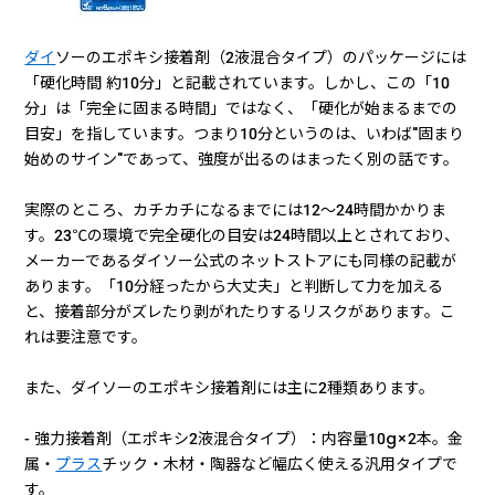
ダイ
ソーのエポキシ接着剤（2液混合タイプ）のパッケージには
「硬化時間 約10分」と記載されています。しかし、この「10
分」は「完全に固まる時間」ではなく、「硬化が始まるまでの
目安」を指しています。つまり10分というのは、いわば"固まり
始めのサイン"であって、強度が出るのはまったく別の話です。
実際のところ、カチカチになるまでには12〜24時間かかりま
す。23℃の環境で完全硬化の目安は24時間以上とされており、
メーカーであるダイソー公式のネットストアにも同様の記載が
あります。「10分経ったから大丈夫」と判断して力を加える
と、接着部分がズレたり剥がれたりするリスクがあります。こ
れは要注意です。
また、ダイソーのエポキシ接着剤には主に2種類あります。
- 強力接着剤（エポキシ2液混合タイプ）：内容量10g×2本。金
属・
プラス
チック・木材・陶器など幅広く使える汎用タイプで
す。