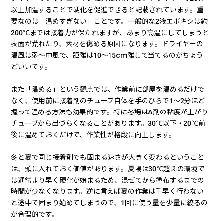
以上加温することで硬化を促進できると記載されています。重
要なのは「温めすぎない」ことです。一般的な2液エポキシは約
200℃までは接着力が保たれますが、あまり高温にしてしまうと
表面が荒れたり、素材を傷める原因になります。ドライヤーの
温風は弱〜中風で、距離は10〜15cm離して当てるのがちょう
どいいです。
また「温める」という観点では、作業前に部屋を温めるだけで
なく、使用前に接着剤のチューブ自体を手のひらで1〜2分ほど
握って温める方法も効果的です。特に冬場はA剤の粘度が上がり
チューブから出づらくなることがあります。30℃以下・20℃前
後に温めておくだけで、作業性が格段に向上します。
冬と夏で同じ接着剤でも固まる速さが大きく変わるということ
は、頭に入れておく価値があります。夏場は30℃超えの環境で
は通常より早く硬化が始まるため、混ぜてから塗布するまでの
時間が少なくなります。逆に言えば夏の作業は手早く行わない
と途中で固まり始めてしまうので、1回に使う量を少量に絞るの
が合理的です。