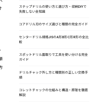
ステップドリルの使い方と選び方・収納DIYで
け
失敗しない全知識
コアドリル刃のサイズ選びと種類の完全ガイド
センタードリル規格JISのA形B形C形R形の全比
較
ン
スポットドリル面取りで工具を使い分ける完全
単
ガイド
方
ドリルチャック外し方と種類別の正しい交換手
し
順
コレットチャックの仕組みと構造・原理を徹底
解説