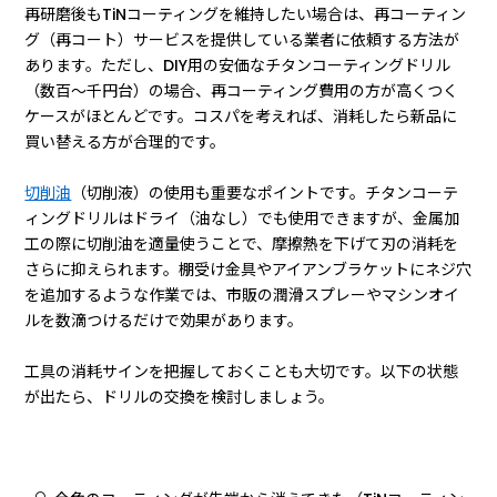
再研磨後もTiNコーティングを維持したい場合は、再コーティン
グ（再コート）サービスを提供している業者に依頼する方法が
あります。ただし、DIY用の安価なチタンコーティングドリル
（数百〜千円台）の場合、再コーティング費用の方が高くつく
ケースがほとんどです。コスパを考えれば、消耗したら新品に
買い替える方が合理的です。
切削油
（切削液）の使用も重要なポイントです。チタンコーテ
ィングドリルはドライ（油なし）でも使用できますが、金属加
工の際に切削油を適量使うことで、摩擦熱を下げて刃の消耗を
さらに抑えられます。棚受け金具やアイアンブラケットにネジ穴
を追加するような作業では、市販の潤滑スプレーやマシンオイ
ルを数滴つけるだけで効果があります。
工具の消耗サインを把握しておくことも大切です。以下の状態
が出たら、ドリルの交換を検討しましょう。