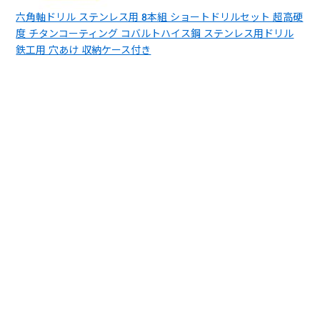
六角軸ドリル ステンレス用 8本組 ショートドリルセット 超高硬
度 チタンコーティング コバルトハイス鋼 ステンレス用ドリル
鉄工用 穴あけ 収納ケース付き