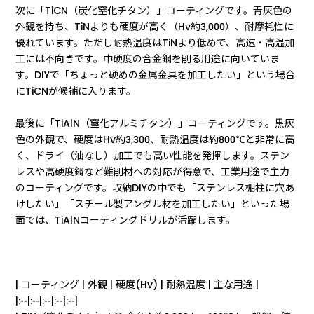
次に「TiCN（炭化窒化チタン）」コーティングです。青灰色の
外観を持ち、TiNよりも硬度が高く（Hv約3,000）、耐摩耗性に
優れています。ただし耐熱温度はTiNより低めで、高速・高温加
工には不向きです。中硬度の合金鋼を削る用途に向いていま
す。DIYで「ちょっと硬めの金属金具を加工したい」という場合
にTiCNが候補に入ります。
最後に「TiAlN（窒化アルミチタン）」コーティングです。黒灰
色の外観で、硬度はHv約3,300、耐熱温度は約800℃と非常に高
く、ドライ（油なし）加工でも高い性能を発揮します。ステン
レスや高硬度鋼など難削材への対応が得意で、工業用途で主力
のコーティングです。収納DIYの中でも「ステンレス棚柱に穴あ
けしたい」「スチール製アングル材を加工したい」といった場
面では、TiAlNコーティングドリルが活躍します。
| コーティング | 外観 | 硬度(Hv) | 耐熱温度 | 主な用途 |
|:--|:--|:--|:--|:--|