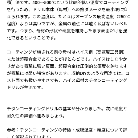
積）法です。400〜500℃という比較的低い温度でコーティング
を行うため、ドリル本体（母材）への熱ダメージを最小限に抑
えられます。この温度は、たとえばオーブンの最高温度（250℃
程度）よりは高いですが、金属の融点には遠く及ばないレベル
です。つまり、母材の形状や硬度を維持したまま表面だけを強
化できるということです。
コーティングが施される前の母材はハイス鋼（高速度工具鋼）
または超硬合金であることがほとんどです。ハイスはしなやか
さがあり衝撃に強い反面、超硬合金は圧倒的な硬度を誇ります
が衝撃には弱い特性があります。収納DIYのような用途では、コ
スト面でも扱いやすさでも、ハイス母材のチタンコーティング
ドリルが主流です。
チタンコーティングドリルの基本が分かりました。次に硬度と
耐久性の詳細へ進みましょう。
参考：チタンコーティングの特徴・成膜温度・硬度について詳
しく解説されています。