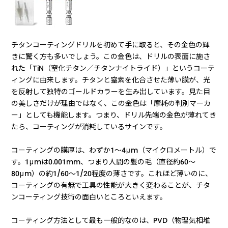
チタンコーティングドリルを初めて手に取ると、その金色の輝
きに驚く方も多いでしょう。この金色は、ドリルの表面に施さ
れた「TiN（窒化チタン／チタンナイトライド）」というコーテ
ィングに由来します。チタンと窒素を化合させた薄い膜が、光
を反射して独特のゴールドカラーを生み出しています。見た目
の美しさだけが理由ではなく、この金色は「摩耗の判別マーカ
ー」としても機能します。つまり、ドリル先端の金色が薄れてき
たら、コーティングが消耗しているサインです。
コーティングの膜厚は、わずか1〜4μm（マイクロメートル）で
す。1μmは0.001mm、つまり人間の髪の毛（直径約60〜
80μm）の約1/60〜1/20程度の薄さです。これほど薄いのに、
コーティングの有無で工具の性能が大きく変わることが、チタ
ンコーティング技術の面白いところといえます。
コーティング方法として最も一般的なのは、PVD（物理気相堆