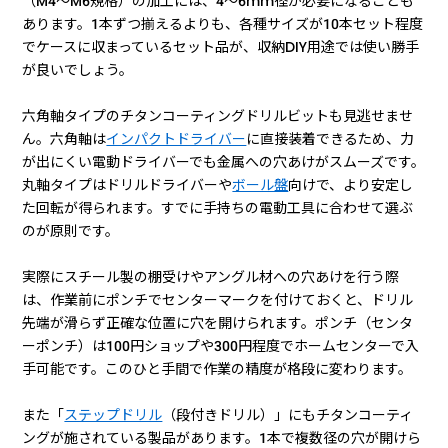
（M4〜M6規格）の加工には、4〜6mm径が必要になることも
あります。1本ずつ揃えるよりも、各種サイズが10本セット程度
でケースに収まっているセット品が、収納DIY用途では使い勝手
が良いでしょう。
六角軸タイプのチタンコーティングドリルビットも見逃せませ
ん。六角軸は
インパクトドライバー
に直接装着できるため、力
が出にくい電動ドライバーでも金属への穴あけがスムーズです。
丸軸タイプはドリルドライバーや
ボール盤
向けで、より安定し
た回転が得られます。すでに手持ちの電動工具に合わせて選ぶ
のが原則です。
実際にスチール製の棚受けやアングル材への穴あけを行う際
は、作業前にポンチでセンターマークを付けておくと、ドリル
先端が滑らず正確な位置に穴を開けられます。ポンチ（センタ
ーポンチ）は100円ショップや300円程度でホームセンターで入
手可能です。このひと手間で作業の精度が格段に変わります。
また「
ステップドリル
（段付きドリル）」にもチタンコーティ
ングが施されている製品があります。1本で複数径の穴が開けら