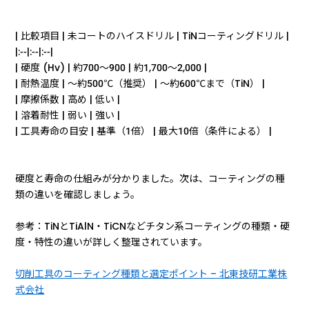
| 比較項目 | 未コートのハイスドリル | TiNコーティングドリル |
|:--|:--|:--|
| 硬度 (Hv) | 約700〜900 | 約1,700〜2,000 |
| 耐熱温度 | 〜約500℃（推奨） | 〜約600℃まで（TiN） |
| 摩擦係数 | 高め | 低い |
| 溶着耐性 | 弱い | 強い |
| 工具寿命の目安 | 基準（1倍） | 最大10倍（条件による） |
硬度と寿命の仕組みが分かりました。次は、コーティングの種
類の違いを確認しましょう。
参考：TiNとTiAlN・TiCNなどチタン系コーティングの種類・硬
度・特性の違いが詳しく整理されています。
切削工具のコーティング種類と選定ポイント – 北東技研工業株
式会社