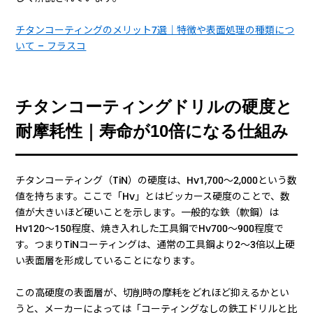
チタンコーティングのメリット7選｜特徴や表面処理の種類につ
いて – フラスコ
チタンコーティングドリルの硬度と
耐摩耗性｜寿命が10倍になる仕組み
チタンコーティング（TiN）の硬度は、Hv1,700〜2,000という数
値を持ちます。ここで「Hv」とはビッカース硬度のことで、数
値が大きいほど硬いことを示します。一般的な鉄（軟鋼）は
Hv120〜150程度、焼き入れした工具鋼でHv700〜900程度で
す。つまりTiNコーティングは、通常の工具鋼より2〜3倍以上硬
い表面層を形成していることになります。
この高硬度の表面層が、切削時の摩耗をどれほど抑えるかとい
うと、メーカーによっては「コーティングなしの鉄工ドリルと比