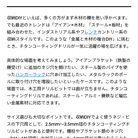
収納DIYといえば、多くの方がまず木材の棚を思い浮かべます。
でも最近のトレンドは「アイアン×木材」「スチール×板材」を
組み合わせた、インダストリアル系やフ
レンチ
カントリー系の
収納スタイルです。このような「金属と木材の複合DIY」に挑む
とき、チタンコーティングドリルが一気に活躍の場を広げます。
具体的な場面を考えてみましょう。アイアンブラケット（鉄製の
棚受け）に追加のネジ穴を開けたい、スチール製のパイプを使
った
ハンガーラック
に穴あけ加工したい、メタルラックのポー
ルに取り付け穴を増設したいといったケースです。このような
場面では、木工用ドリルビットでは歯が立ちません。チタンコ
ーティングドリルであれば、スチール・アルミ・鋳鉄など幅広
い金属素材に対応できます。
サイズ選びも大切なポイントです。収納DIYでよく使うネジ・ビ
スの下穴用として、2.5mm〜3.5mm径のチタンコーティングド
リルビットがあると便利です。棚柱やブラケット類のネジ穴