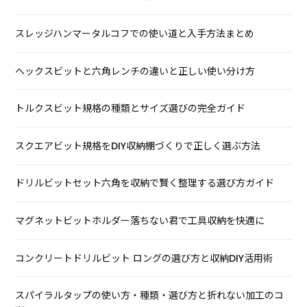
スレッジハンマータルコフでの使い道と入手方法まとめ
ヘックスビットと六角レンチの違いと正しい使い分け方
トルクスビット規格の種類とサイズ選びの完全ガイド
スクエアビット規格をDIY収納棚づくりで正しく選ぶ方法
ドリルビットセット六角を収納で賢く整理する選び方ガイド
マグネットビットホルダー落ちない君で工具収納を快適に
コンクリートドリルビット ロングの選び方と収納DIY活用術
スパイラルタップの使い方・種類・選び方と折れない加工のコ