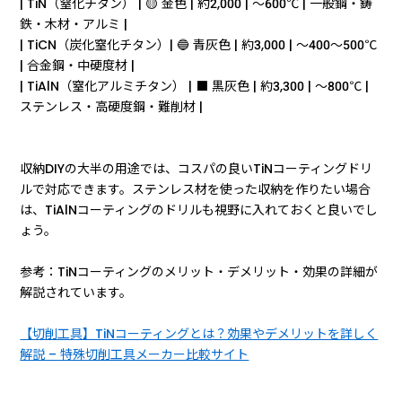
| TiN（窒化チタン） | 🟡 金色 | 約2,000 | 〜600℃ | 一般鋼・鋳
鉄・木材・アルミ |
| TiCN（炭化窒化チタン）| 🔵 青灰色 | 約3,000 | 〜400〜500℃
| 合金鋼・中硬度材 |
| TiAlN（窒化アルミチタン） | ⬛ 黒灰色 | 約3,300 | 〜800℃ |
ステンレス・高硬度鋼・難削材 |
収納DIYの大半の用途では、コスパの良いTiNコーティングドリ
ルで対応できます。ステンレス材を使った収納を作りたい場合
は、TiAlNコーティングのドリルも視野に入れておくと良いでし
ょう。
参考：TiNコーティングのメリット・デメリット・効果の詳細が
解説されています。
【切削工具】TiNコーティングとは？効果やデメリットを詳しく
解説 – 特殊切削工具メーカー比較サイト