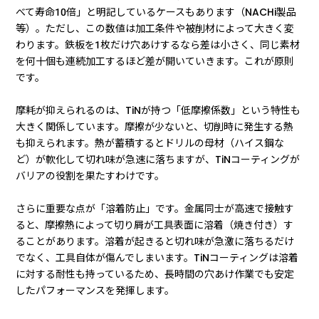
べて寿命10倍」と明記しているケースもあります（NACHi製品
等）。ただし、この数値は加工条件や被削材によって大きく変
わります。鉄板を1枚だけ穴あけするなら差は小さく、同じ素材
を何十個も連続加工するほど差が開いていきます。これが原則
です。
摩耗が抑えられるのは、TiNが持つ「低摩擦係数」という特性も
大きく関係しています。摩擦が少ないと、切削時に発生する熱
も抑えられます。熱が蓄積するとドリルの母材（ハイス鋼な
ど）が軟化して切れ味が急速に落ちますが、TiNコーティングが
バリアの役割を果たすわけです。
さらに重要な点が「溶着防止」です。金属同士が高速で接触す
ると、摩擦熱によって切り屑が工具表面に溶着（焼き付き）す
ることがあります。溶着が起きると切れ味が急激に落ちるだけ
でなく、工具自体が傷んでしまいます。TiNコーティングは溶着
に対する耐性も持っているため、長時間の穴あけ作業でも安定
したパフォーマンスを発揮します。