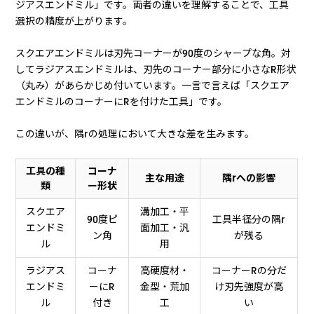
ジアスエンドミル」です。両者の違いを理解することで、工具
選択の精度が上がります。
スクエアエンドミルは刃先コーナーが90度のシャープな角。対
してラジアスエンドミルは、刃先のコーナー部分に小さなR形状
（丸み）があらかじめ付いています。一言で言えば「スクエア
エンドミルのコーナーにRを付けた工具」です。
この違いが、隅rの処理において大きな差を生みます。
工具の種
コーナ
主な用途
隅rへの影響
類
ー形状
スクエア
溝加工・平
90度ピ
工具半径分の隅r
エンドミ
面加工・汎
ン角
が残る
ル
用
ラジアス
コーナ
高硬度材・
コーナーRの分だ
エンドミ
ーにR
金型・荒加
け刃先強度が高
ル
付き
工
い