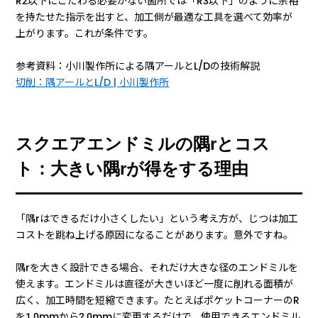
R2以下にこだわる必要がない箇所では「R3以下」のように余裕
を持たせた指示を出すと、加工側が最適な工具を選べて効率が
上がります。これが条件です。
参考資料：小川製作所による隅アールとL/Dの技術解説
切削：隅アールとL/D | 小川製作所
スクエアエンドミルの隅rとコス
ト：大きい隅rが得をする理由
「隅rはできるだけ小さくしたい」という考え方が、じつは加工
コストを跳ね上げる原因になることがあります。意外ですね。
隅rを大きく設計できる場合、それだけ大きな径のエンドミルを
使えます。エンドミルは直径が大きいほど一度に削れる面積が
広く、加工時間を短縮できます。たとえばポケットコーナーのR
を1.0mmから2.0mmに変更するだけで、使用できるエンドミル