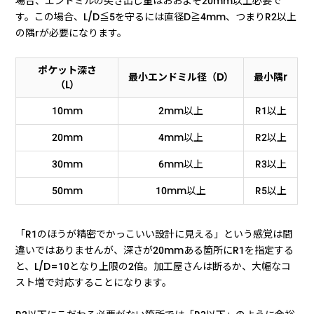
場合、エンドミルの突き出し量はおおよそ20mm以上必要で
す。この場合、L/D≦5を守るには直径D≧4mm、つまりR2以上
の隅rが必要になります。
ポケット深さ
最小エンドミル径（D）
最小隅r
（L）
10mm
2mm以上
R1以上
20mm
4mm以上
R2以上
30mm
6mm以上
R3以上
50mm
10mm以上
R5以上
「R1のほうが精密でかっこいい設計に見える」という感覚は間
違いではありませんが、深さが20mmある箇所にR1を指定する
と、L/D=10となり上限の2倍。加工屋さんは断るか、大幅なコ
スト増で対応することになります。