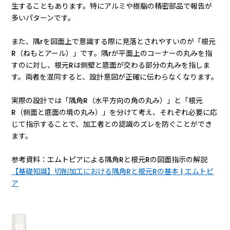
生することもあります。特にアルミや樹脂の精密部品で報告が
多いパターンです。
また、隅rを図面上で意識する際に見落とされやすいのが「根元
R（ねもとアール）」です。隅rが平面上のコーナーの丸みを指
すのに対し、根元Rは側壁と底面が交わる部分の丸みを指しま
す。両者を混同すると、設計意図が正確に伝わらなくなります。
実際の設計では「隅角R（水平方向の角の丸み）」と「根元
R（側面と底面の境の丸み）」を分けて考え、それぞれ必要に応
じて指示することで、加工者との認識のズレを防ぐことができ
ます。
参考資料：エムトピアによる隅角Rと根元Rの図面指示の解説
【基礎知識】切削加工における隅角Rと根元Rの基本 | エムトピ
ア