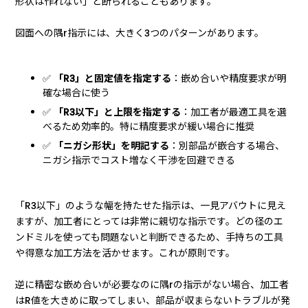
形状は作れない」と断られることもあります。
図面への隅r指示には、大きく3つのパターンがあります。
✅
「R3」と固定値を指定する
：嵌め合いや精度要求が明
確な場合に使う
✅
「R3以下」と上限を指定する
：加工者が最適工具を選
べるため効率的。特に精度要求が緩い場合に推奨
✅
「ニガシ形状」を明記する
：別部品が嵌合する場合、
ニガシ指示でコスト増なく干渉を回避できる
「R3以下」のような幅を持たせた指示は、一見アバウトに見え
ますが、加工者にとっては非常に親切な指示です。どの径のエ
ンドミルを使っても問題ないと判断できるため、手持ちの工具
や得意な加工方法を活かせます。これが原則です。
逆に精密な嵌め合いが必要なのに隅rの指示がない場合、加工者
はR値を大きめに取ってしまい、部品が収まらないトラブルが発