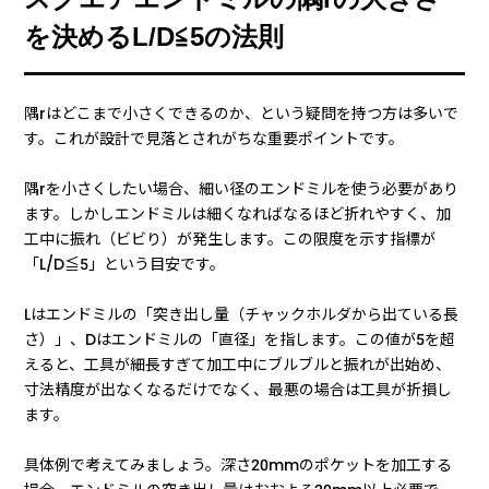
を決めるL/D≦5の法則
隅rはどこまで小さくできるのか、という疑問を持つ方は多いで
す。これが設計で見落とされがちな重要ポイントです。
隅rを小さくしたい場合、細い径のエンドミルを使う必要があり
ます。しかしエンドミルは細くなればなるほど折れやすく、加
工中に振れ（ビビり）が発生します。この限度を示す指標が
「L/D≦5」という目安です。
Lはエンドミルの「突き出し量（チャックホルダから出ている長
さ）」、Dはエンドミルの「直径」を指します。この値が5を超
えると、工具が細長すぎて加工中にブルブルと振れが出始め、
寸法精度が出なくなるだけでなく、最悪の場合は工具が折損し
ます。
具体例で考えてみましょう。深さ20mmのポケットを加工する