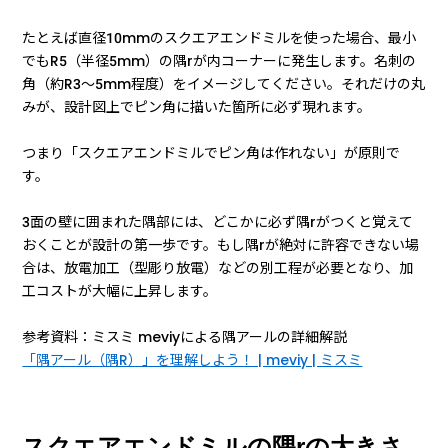
たとえば直径10mmのスクエアエンドミルを使った場合、最小
でもR5（半径5mm）の隅rが内コーナーに発生します。名刺の
角（約R3〜5mm程度）をイメージしてください。それだけの丸
みが、設計図上でピン角に描いた箇所に必ず現れます。
つまり「スクエアエンドミルでピン角は作れない」が原則で
す。
3面の壁に囲まれた隅部には、どこかに必ず隅rがつくと覚えて
おくことが設計の第一歩です。もし隅rが絶対に許容できない場
合は、放電加工（型彫り放電）などの別工程が必要となり、加
工コストが大幅に上昇します。
参考資料：ミスミ meviyによる隅アールの詳細解説
「隅アール（隅R）」を理解しよう！ | meviy | ミスミ
スクエアエンドミルの隅rの大きさ