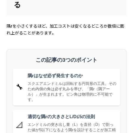
る
隅rを小さくするほど、加工コストは安くなるどころか数倍に膨
れ上がることがあります。
この記事の3つのポイント
隅rはなぜ必ず発生するのか
スクエアエンドミルは回転する円筒形の工具。その
🔧
ため内側の角は必ず丸みを帯び、「隅r（隅アー
ル）」が生まれます。ピン角は物理的に不可能で
す。
適切な隅rの大きさとL/D≦5の法則
📐
エンドミルの突き出し量（L）を直径（D）で割っ
た値が5以下になるよう隅rを設計することが加工精