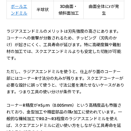
ボールエ
3D曲面・
曲面全体にrが発
半球状
ンドミル
傾斜面加工
生
ラジアスエンドミルのメリットは刃先強度の高さにあります。
コーナーへの衝撃が分散されるため、チッピング（刃先のか
け）が起きにくく、工具寿命が延びます。特に高硬度鋼や難削
材の加工では、スクエアエンドミルよりも安定した切削が可能
です。
ただし、ラジアスエンドミルを使うと、仕上がり面のコーナー
部にはコーナーR寸法分の丸みが残ります。スクエアコーナーが
必要な設計に誤って使うと、寸法公差を満たせないケースがあり
ます。つまり工具の使い分けが条件です。
コーナーR精度が±5μm（0.005mm）という高精度品も市販さ
れており、金型加工や精密部品の隅r加工に使われています。一
般的な機械加工でR0.2〜R3程度のラジアスエンドミルを使え
ば、スクエアエンドミルに近い使い方をしながら工具寿命を延