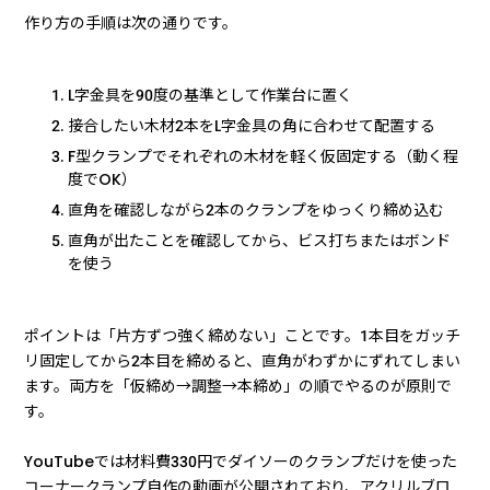
作り方の手順は次の通りです。
L字金具を90度の基準として作業台に置く
接合したい木材2本をL字金具の角に合わせて配置する
F型クランプでそれぞれの木材を軽く仮固定する（動く程
度でOK）
直角を確認しながら2本のクランプをゆっくり締め込む
直角が出たことを確認してから、ビス打ちまたはボンド
を使う
ポイントは「片方ずつ強く締めない」ことです。1本目をガッチ
リ固定してから2本目を締めると、直角がわずかにずれてしまい
ます。両方を「仮締め→調整→本締め」の順でやるのが原則で
す。
YouTubeでは材料費330円でダイソーのクランプだけを使った
コーナークランプ自作の動画が公開されており、アクリルブロ