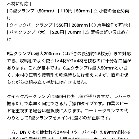
木材に対応 |
| C型クランプ（50mm） | 110円 | 50mm | △ 小物の仮止め向
け |
| クイックバークランプ | 550円 | 200mm | ○ 片手操作が可能 |
| バネクランプ（大） | 220円 | 70mm | △ 薄板の軽い仮止め向
け |
F型クランプは最大200mm（はがきの長辺約1.5枚分）まで対応
でき、収納棚でよく使う1×4材や2×4材を挟むのに十分な口幅が
あります。これが基本です。C型クランプは最大50mmと小さ
く、木材の圧着や接着剤の乾燥待ちには使えますが、直角を保
ちながらの組み立て補助には向きません。
クイックバークランプは550円と少し値が張りますが、レバーを
握るだけで素早く固定できる片手操作タイプです。作業スピー
ドを重視する場合は選択肢に入ります。コーナークランプの代
わりとしてF型クランプをメインに選ぶのが正解です。
一方、DIYでよく使われる2×4材（ツーバイ材）の89mm側を挟