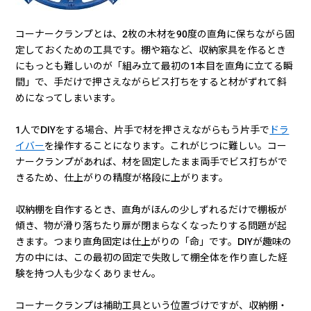
コーナークランプとは、2枚の木材を90度の直角に保ちながら固
定しておくための工具です。棚や箱など、収納家具を作るとき
にもっとも難しいのが「組み立て最初の1本目を直角に立てる瞬
間」で、手だけで押さえながらビス打ちをすると材がずれて斜
めになってしまいます。
1人でDIYをする場合、片手で材を押さえながらもう片手で
ドラ
イバー
を操作することになります。これがじつに難しい。コー
ナークランプがあれば、材を固定したまま両手でビス打ちがで
きるため、仕上がりの精度が格段に上がります。
収納棚を自作するとき、直角がほんの少しずれるだけで棚板が
傾き、物が滑り落ちたり扉が閉まらなくなったりする問題が起
きます。つまり直角固定は仕上がりの「命」です。DIYが趣味の
方の中には、この最初の固定で失敗して棚全体を作り直した経
験を持つ人も少なくありません。
コーナークランプは補助工具という位置づけですが、収納棚・