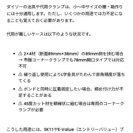
ダイソーの治具や代用クランプは、小〜中サイズの棚・箱作り
には十分通用します。ただし、いくつかの用途では力不足にな
ることも覚えておく必要があります。
代用が難しいケースは以下のような状況です。
⚠️ 2×4材（断面89mm×38mm）の89mm側を挟む場合
→ 市販コーナークランプでも78mm開口タイプでは対応
不可
⚠️ 繰り返し使用によりL字金具がたわんで直角精度が落ち
てくる
⚠️ ボンドと同時に圧着固定したい場合、締め付け力が不
足することがある
⚠️ 45度カット材を額縁状に組む場合は専用のコーナーク
ランプが必要
こうした用途には、SK11やE-Value（エントリーバリュー）ブ