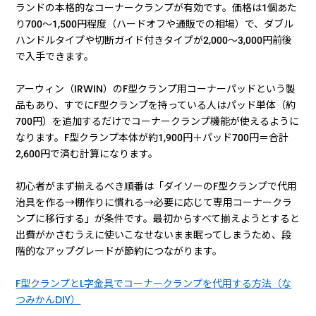
ランドの本格的なコーナークランプが有効です。価格は1個あた
り700〜1,500円程度（ハードオフや通販での相場）で、ダブル
ハンドルタイプや切断ガイド付きタイプが2,000〜3,000円前後
で入手できます。
アーウィン（IRWIN）のF型クランプ用コーナーパッドという製
品もあり、すでにF型クランプを持っている人はパッド単体（約
700円）を追加するだけでコーナークランプ機能が使えるように
なります。F型クランプ本体が約1,900円＋パッド700円＝合計
2,600円で済む計算になります。
初心者がまず揃えるべき順番は「ダイソーのF型クランプで代用
治具を作る→棚作りに慣れる→必要に応じて専用コーナークラ
ンプに移行する」が条件です。最初からすべて揃えようとすると
出費がかさむうえに使いこなせないまま眠ってしまうため、段
階的なアップグレードが節約につながります。
F型クランプとL字金具でコーナークランプを代用する方法（な
つみかんDIY）