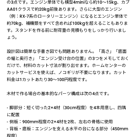
の3点です。エンジン単体でも横型4miniなら約10〜15kg、カブ
AA01クラスで約20kg前後あります。さらに大型のエンジン
（例：RX-7系のロータリーエンジン）になるとエンジン単体で
約70kg、補機類をすべて含めれば100kgを超えることもありま
す。スタンドを作る前に耐荷重の見積もりをしっかり行いまし
ょう。
設計図は簡単な手書き図でも問題ありません。「高さ」「底面
の幅と奥行き」「エンジン受け台の位置」の3つをメモしておく
だけで、材料のカット寸法が割り出せます。ホームセンターの
カットサービスを使えば、ノコギリが不要になります。カット
料金は1カットあたり30〜100円程度です。
木材で作る場合の基本的なパーツ構成は次の4点です。
- 脚部分：短く切った2×4材（30cm程度）を4本用意し、四隅
に配置
- 側板：900mm程度の2×4材を2枚、左右の骨格に使用
- 背板・底板：エンジンを支える水平の台になる部分（450mm
程度）