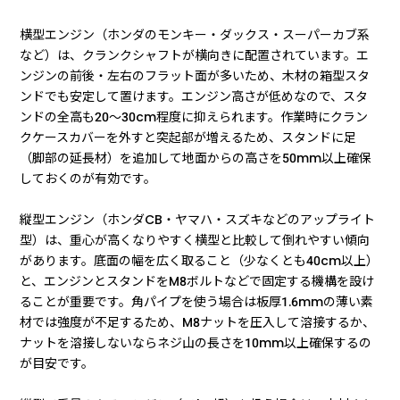
横型エンジン（ホンダのモンキー・ダックス・スーパーカブ系
など）は、クランクシャフトが横向きに配置されています。エ
ンジンの前後・左右のフラット面が多いため、木材の箱型スタ
ンドでも安定して置けます。エンジン高さが低めなので、スタ
ンドの全高も20〜30cm程度に抑えられます。作業時にクラン
クケースカバーを外すと突起部が増えるため、スタンドに足
（脚部の延長材）を追加して地面からの高さを50mm以上確保
しておくのが有効です。
縦型エンジン（ホンダCB・ヤマハ・スズキなどのアップライト
型）は、重心が高くなりやすく横型と比較して倒れやすい傾向
があります。底面の幅を広く取ること（少なくとも40cm以上）
と、エンジンとスタンドをM8ボルトなどで固定する機構を設け
ることが重要です。角パイプを使う場合は板厚1.6mmの薄い素
材では強度が不足するため、M8ナットを圧入して溶接するか、
ナットを溶接しないならネジ山の長さを10mm以上確保するの
が目安です。