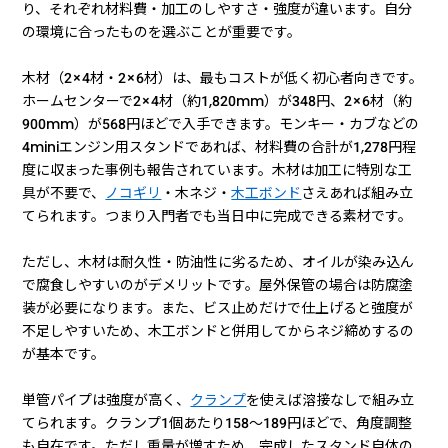
り、それぞれ材料費・加工のしやすさ・強度が違います。自分
の環境に合ったものを選ぶことが重要です。
木材（2×4材・2×6材）は、最もコストが低く初心者向きです。
ホームセンターで2×4材（約1,820mm）が348円、2×6材（約
900mm）が568円ほどで入手できます。モンキー・カブなどの
4miniエンジン用スタンドであれば、材料費の合計が1,278円程
度に収まった事例も報告されています。木材は加工に特別な工
具が不要で、
ノコギリ
・木ネジ・
木工ボンド
さえあれば組み立
てられます。つまり入門者でも当日中に完成できる素材です。
ただし、木材は耐久性・防油性に劣るため、オイルが染み込ん
で腐食しやすいのがデメリットです。屋外保管の場合は防腐塗
装が必要になります。また、ビス止めだけで仕上げると強度が
不足しやすいため、木工ボンドと併用してからネジ締めするの
が基本です。
単管パイプは強度が高く、
クランプ
を使えば溶接なしで組み立
てられます。クランプ1個あたり158〜189円ほどで、角度調整
も自在です。ただし重量が増すため、完成したスタンド自体の