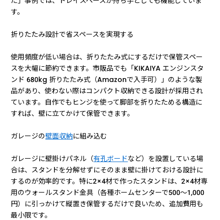
た」事例では、トレイスペースが持ち手としても機能していま
す。
折りたたみ設計で省スペースを実現する
使用頻度が低い場合は、折りたたみ式にするだけで保管スペー
スを大幅に節約できます。市販品でも「KIKAIYA エンジンスタ
ンド 680kg 折りたたみ式（Amazonで入手可）」のような製
品があり、使わない際はコンパクト収納できる設計が採用され
ています。自作でもヒンジを使って脚部を折りたためる構造に
すれば、壁に立てかけて保管できます。
ガレージの
壁面収納
に組み込む
ガレージに壁掛けパネル（
有孔ボード
など）を設置している場
合は、スタンドを分解せずにそのまま壁に掛けておける設計に
するのが効率的です。特に2×4材で作ったスタンドは、2×4材専
用のウォールスタンド金具（各種ホームセンターで500〜1,000
円）に引っかけて縦置き保管するだけで良いため、追加費用も
最小限です。