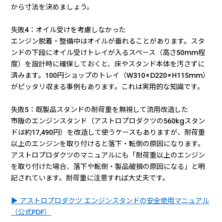
から寸法を決めましょう。
失敗4：オイル受けを考慮しなかった
エンジン脱着・整備中はオイルが垂れることがあります。スタ
ンドの下段にオイル受けトレイが入るスペース（高さ50mm程
度）を設計時に確保しておくと、床やスタンド本体を汚さずに
済みます。100円ショップのトレイ（W310×D220×H115mm）
がピッタリ収まる事例もあります。これは実用的な知識です。
失敗5：既製品スタンドの耐荷重を無視して流用改造した
市販のエンジンスタンド（アストロプロダクツの560kgスタン
ドは約17,490円）を改造して使うケースもありますが、耐荷重
以上のエンジンを取り付けると落下・転倒の原因になります。
アストロプロダクツのマニュアルにも「耐荷重以上のエンジン
を取り付けた場合、落下や転倒・製品破損の原因になる」と明
記されています。耐荷重に注意すれば大丈夫です。
▶ アストロプロダクツ エンジンスタンドの安全使用マニュアル
（公式PDF）