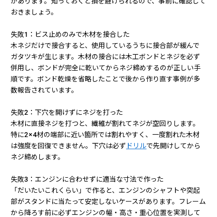
があります。知っておくと損を避けられるので、事前に確認して
おきましょう。
失敗1：ビス止めのみで木材を接合した
木ネジだけで接合すると、使用しているうちに接合部が緩んで
ガタツキが生じます。木材の接合には木工ボンドとネジを必ず
併用し、ボンドが完全に乾いてからネジ締めするのが正しい手
順です。ボンド乾燥を省略したことで後から作り直す事例が多
数報告されています。
失敗2：下穴を開けずにネジを打った
木材に直接ネジを打つと、繊維が割れてネジが空回りします。
特に2×4材の端部に近い箇所では割れやすく、一度割れた木材
は強度を回復できません。下穴は必ず
ドリル
で先開けしてから
ネジ締めします。
失敗3：エンジンに合わせずに適当な寸法で作った
「だいたいこれくらい」で作ると、エンジンのシャフトや突起
部がスタンドに当たって安定しないケースがあります。フレーム
から降ろす前に必ずエンジンの幅・高さ・重心位置を実測して