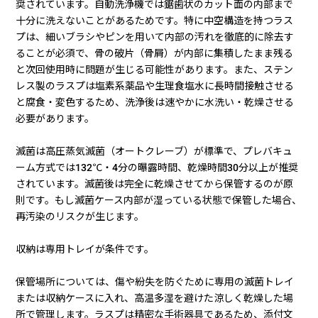
奨されています。自動洗浄機では鋸歯状のカット面の内部まで
十分に洗えないことがあるためです。特に中空構造を持つラス
プは、細いブラシやピンを用いて内部の汚れを徹底的に除去す
ることが必須で、骨の破片（骨屑）が内部に集積したまま残る
と次回使用時に問題が生じる可能性があります。また、ステン
レス製のラスプは塩素系薬品や生理食塩水に長時間接触させる
と腐食・変色するため、洗浄後は速やかに水洗い・乾燥させる
必要があります。
滅菌は高圧蒸気滅菌（オートクレーブ）が標準で、プレバキュ
ーム方式では132℃・4分の曝露時間、乾燥時間30分以上が推奨
されています。滅菌後は完全に乾燥させてから保管するのが原
則です。もし滅菌ケース内部が湿っている状態で保管した場合、
再汚染のリスクが生じます。
収納は専用トレイが条件です。
保管場所については、傷や紛失を防ぐために専用の滅菌トレイ
または収納ケースに入れ、高温多湿を避けた涼しく乾燥した場
所で管理します。ラスプは精密な手術器具であるため、添付文