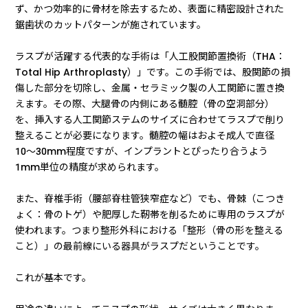
ず、かつ効率的に骨材を除去するため、表面に精密設計された
鋸歯状のカットパターンが施されています。
ラスプが活躍する代表的な手術は「人工股関節置換術（THA：
Total Hip Arthroplasty）」です。この手術では、股関節の損
傷した部分を切除し、金属・セラミック製の人工関節に置き換
えます。その際、大腿骨の内側にある髄腔（骨の空洞部分）
を、挿入する人工関節ステムのサイズに合わせてラスプで削り
整えることが必要になります。髄腔の幅はおよそ成人で直径
10〜30mm程度ですが、インプラントとぴったり合うよう
1mm単位の精度が求められます。
また、脊椎手術（腰部脊柱管狭窄症など）でも、骨棘（こつき
ょく：骨のトゲ）や肥厚した靭帯を削るために専用のラスプが
使われます。つまり整形外科における「整形（骨の形を整える
こと）」の最前線にいる器具がラスプだということです。
これが基本です。