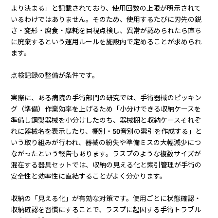
より決まる」と記載されており、使用回数の上限が明示されて
いるわけではありません。そのため、使用するたびに刃先の鋭
さ・変形・腐食・摩耗を目視点検し、異常が認められたら直ち
に廃棄するという運用ルールを施設内で定めることが求められ
ます。
点検記録の整備が条件です。
実際に、ある病院の手術部門の研究では、手術器械のピッキン
グ（準備）作業効率を上げるため「小分けできる収納ケースを
準備し鋼製器械を小分けしたのち、器械棚と収納ケースそれぞ
れに器械名を表示したり、棚別・50音別の索引を作成する」と
いう取り組みが行われ、器械の紛失や準備ミスの大幅減少につ
ながったという報告もあります。ラスプのような複数サイズが
混在する器具セットでは、収納の見える化と索引管理が手術の
安全性と効率性に直結することがよく分かります。
収納の「見える化」が有効な対策です。使用ごとに状態確認・
収納確認を習慣にすることで、ラスプに起因する手術トラブル