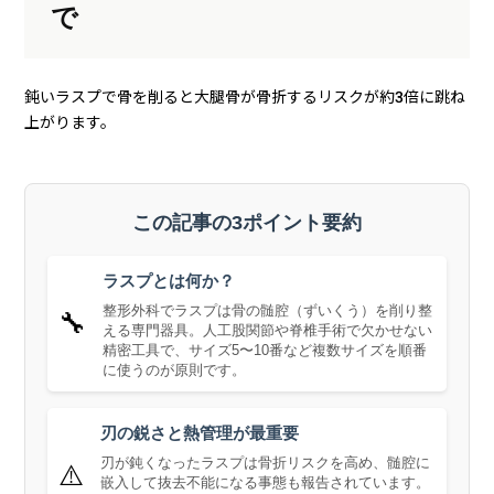
で
鈍いラスプで骨を削ると大腿骨が骨折するリスクが約3倍に跳ね
上がります。
この記事の3ポイント要約
ラスプとは何か？
整形外科でラスプは骨の髄腔（ずいくう）を削り整
🔧
える専門器具。人工股関節や脊椎手術で欠かせない
精密工具で、サイズ5〜10番など複数サイズを順番
に使うのが原則です。
刃の鋭さと熱管理が最重要
刃が鈍くなったラスプは骨折リスクを高め、髄腔に
⚠️
嵌入して抜去不能になる事態も報告されています。