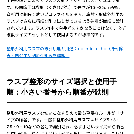
用途の違いによってラスプの形状・サイズは大きく異なりま
す。股関節用は楔形（くさびがた）で長さが15〜25cm程度、
脊椎用は細長く薄いプロファイルを持ち、鼻腔・形成外科用の
ラスプはさらに精細な削り出しができるよう先端が繊細に設計
されています。ラスプ1本で全手術をまかなうことはなく、必ず
複数サイズのセットとして使用するのが標準的です。
整形外科用ラスプの設計原理と用途：carefix-ortho（骨材除
去・熱発生抑制の仕組みを詳解）
ラスプ整形のサイズ選択と使用手
順：小さい番号から順番が鉄則
整形外科用ラスプを使いこなすうえで最も重要なルールが「サ
イズの順番」です。一般に整形外科用ラスプはサイズ5・6・
7.5・9・10などの番号で識別され、必ず小さいサイズから順番
に使い始め、徐々に大きいサイズへ移行していきます。これは