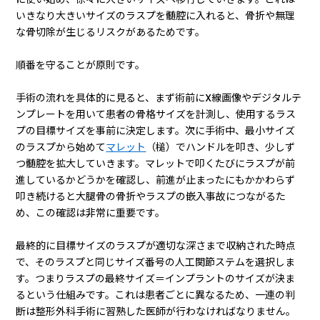
いきなり大きいサイズのラスプを髄腔に入れると、骨折や無理
な骨切除が生じるリスクがあるためです。
順番を守ることが原則です。
手術の流れを具体的に見ると、まず術前にX線画像やデジタルテ
ンプレートを用いて患者の骨格サイズを計測し、使用するラス
プの目標サイズを事前に決定します。次に手術中、最小サイズ
のラスプから始めて
マレット
（槌）でハンドルを叩き、少しず
つ髄腔を拡大していきます。マレットで叩くたびにラスプが前
進しているかどうかを確認し、前進が止まったにもかかわらず
叩き続けると大腿骨の骨折やラスプの嵌入事故につながるた
め、この確認は非常に重要です。
最終的に目標サイズのラスプが適切な深さまで収納された時点
で、そのラスプと同じサイズ番号の人工関節ステムを選択しま
す。つまりラスプの最終サイズ＝インプラントのサイズが決ま
るという仕組みです。これは患者ごとに異なるため、一連の判
断は整形外科手術に習熟した医師が行わなければなりません。