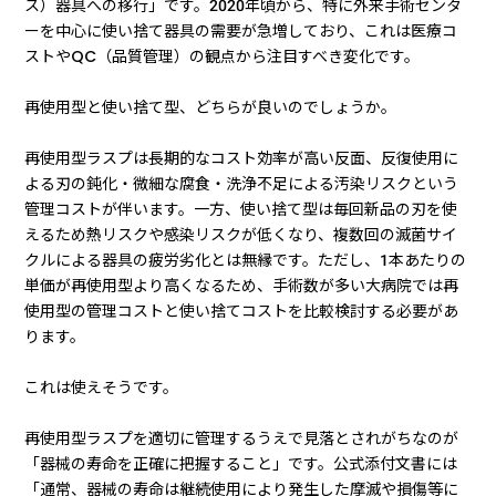
ス）器具への移行」です。2020年頃から、特に外来手術センタ
ーを中心に使い捨て器具の需要が急増しており、これは医療コ
ストやQC（品質管理）の観点から注目すべき変化です。
再使用型と使い捨て型、どちらが良いのでしょうか。
再使用型ラスプは長期的なコスト効率が高い反面、反復使用に
よる刃の鈍化・微細な腐食・洗浄不足による汚染リスクという
管理コストが伴います。一方、使い捨て型は毎回新品の刃を使
えるため熱リスクや感染リスクが低くなり、複数回の滅菌サイ
クルによる器具の疲労劣化とは無縁です。ただし、1本あたりの
単価が再使用型より高くなるため、手術数が多い大病院では再
使用型の管理コストと使い捨てコストを比較検討する必要があ
ります。
これは使えそうです。
再使用型ラスプを適切に管理するうえで見落とされがちなのが
「器械の寿命を正確に把握すること」です。公式添付文書には
「通常、器械の寿命は継続使用により発生した摩滅や損傷等に