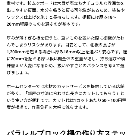
素材です。杉ムクボードは木目が際立ちナチュラルな雰囲気を
出しやすい反面、水分を吸うと反る可能性があるため、塗装や
ワックス仕上げを施すと長持ちします。棚板には厚み18〜
20mm程度のものを選ぶのが基本です。
厚みが薄すぎる板を使うと、重いものを置いた際に棚板がたわ
んでしまうリスクがあります。目安として、棚板の長さが
1,200mmを超える場合は厚み18mm以上を選ぶと安心です。逆
に20mmを超える厚い板は棚全体の重量が増し、持ち運びや模
様替えが大変になるため、扱いやすさとのバランスを考えて選
びましょう。
ホームセンターでは木材のカットサービスを提供している店舗
が多く、「部屋の寸法に合わせた長さにカットしてもらう」と
いう使い方が便利です。カット代は1カットあたり50〜100円程
度が相場で、作業負担を大幅に減らせます。
パラレルブロック棚の作り方ステッ