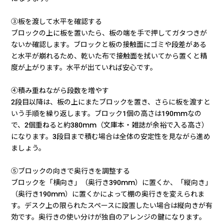
③板を渡して水平を確認する
ブロックの上に板を置いたら、板の端を手で押してガタつきが
ないか確認します。ブロックと板の接触面にゴミや段差がある
と水平が崩れるため、乾いた布で接触面を拭いてから置くと精
度が上がります。水平が出ていれば安心です。
④積み重ねながら段数を増やす
2段目以降は、板の上にまたブロックを置き、さらに板を渡すと
いう手順を繰り返します。ブロック1個の高さは190mmなの
で、2個重ねると約380mm（文庫本・雑誌が余裕で入る高さ）
になります。3段目まで積む場合は全体の安定性を見ながら進め
ましょう。
⑤ブロックの向きで奥行きを調整する
ブロックを「横向き」（奥行き390mm）に置くか、「縦向き」
（奥行き190mm）に置くかによって棚の奥行きを変えられま
す。デスク上の限られたスペースに設置したい場合は縦向きが有
効です。奥行きの使い分けが独自のアレンジの鍵になります。