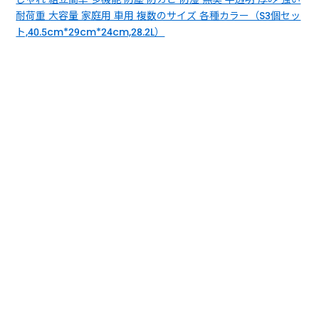
耐荷重 大容量 家庭用 車用 複数のサイズ 各種カラー（S3個セッ
ト,40.5cm*29cm*24cm,28.2L）