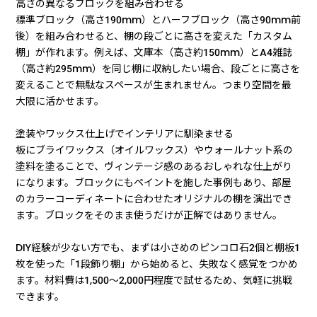
高さの異なるブロックを組み合わせる
標準ブロック（高さ190mm）とハーフブロック（高さ90mm前
後）を組み合わせると、棚の段ごとに高さを変えた「カスタム
棚」が作れます。例えば、文庫本（高さ約150mm）とA4雑誌
（高さ約295mm）を同じ棚に収納したい場合、段ごとに高さを
変えることで無駄なスペースが生まれません。つまり空間を最
大限に活かせます。
塗装やワックス仕上げでインテリアに馴染ませる
板にブライワックス（オイルワックス）やウォールナット系の
塗料を塗ることで、ヴィンテージ感のあるおしゃれな仕上がり
になります。ブロックにもペイントを施した事例もあり、部屋
のカラーコーディネートに合わせたオリジナルの棚を演出でき
ます。ブロックをそのまま使うだけが正解ではありません。
DIY経験が少ない方でも、まずは小さめのピンコロ石2個と棚板1
枚を使った「1段飾り棚」から始めると、失敗なく感覚をつかめ
ます。材料費は1,500〜2,000円程度で試せるため、気軽に挑戦
できます。