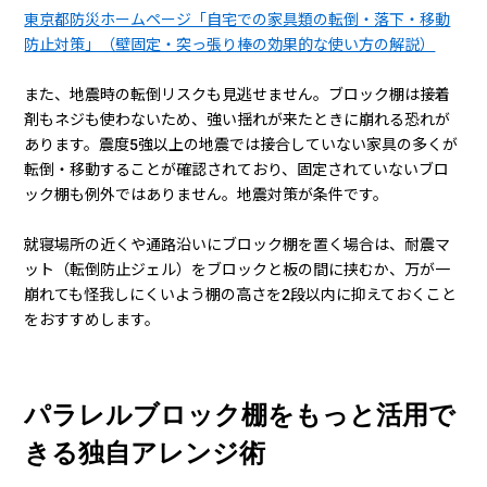
東京都防災ホームページ「自宅での家具類の転倒・落下・移動
防止対策」（壁固定・突っ張り棒の効果的な使い方の解説）
また、地震時の転倒リスクも見逃せません。ブロック棚は接着
剤もネジも使わないため、強い揺れが来たときに崩れる恐れが
あります。震度5強以上の地震では接合していない家具の多くが
転倒・移動することが確認されており、固定されていないブロ
ック棚も例外ではありません。地震対策が条件です。
就寝場所の近くや通路沿いにブロック棚を置く場合は、耐震マ
ット（転倒防止ジェル）をブロックと板の間に挟むか、万が一
崩れても怪我しにくいよう棚の高さを2段以内に抑えておくこと
をおすすめします。
パラレルブロック棚をもっと活用で
きる独自アレンジ術