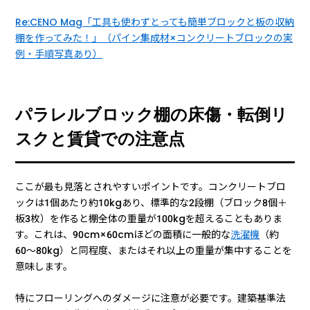
Re:CENO Mag「工具も使わずとっても簡単ブロックと板の収納
棚を作ってみた！」（パイン集成材×コンクリートブロックの実
例・手順写真あり）
パラレルブロック棚の床傷・転倒リ
スクと賃貸での注意点
ここが最も見落とされやすいポイントです。コンクリートブロ
ックは1個あたり約10kgあり、標準的な2段棚（ブロック8個＋
板3枚）を作ると棚全体の重量が100kgを超えることもありま
す。これは、90cm×60cmほどの面積に一般的な
洗濯機
（約
60〜80kg）と同程度、またはそれ以上の重量が集中することを
意味します。
特にフローリングへのダメージに注意が必要です。建築基準法