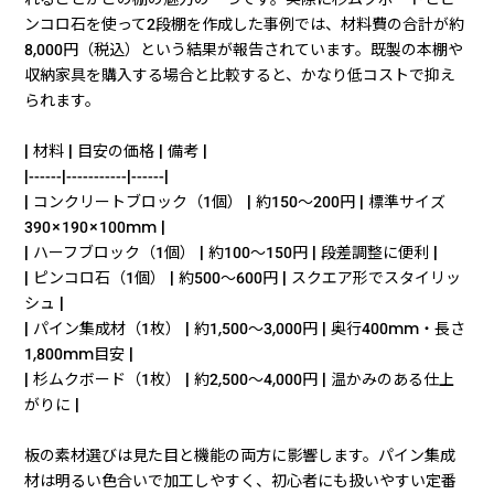
ンコロ石を使って2段棚を作成した事例では、材料費の合計が約
8,000円（税込）という結果が報告されています。既製の本棚や
収納家具を購入する場合と比較すると、かなり低コストで抑え
られます。
| 材料 | 目安の価格 | 備考 |
|------|-----------|------|
| コンクリートブロック（1個） | 約150〜200円 | 標準サイズ
390×190×100mm |
| ハーフブロック（1個） | 約100〜150円 | 段差調整に便利 |
| ピンコロ石（1個） | 約500〜600円 | スクエア形でスタイリッ
シュ |
| パイン集成材（1枚） | 約1,500〜3,000円 | 奥行400mm・長さ
1,800mm目安 |
| 杉ムクボード（1枚） | 約2,500〜4,000円 | 温かみのある仕上
がりに |
板の素材選びは見た目と機能の両方に影響します。パイン集成
材は明るい色合いで加工しやすく、初心者にも扱いやすい定番