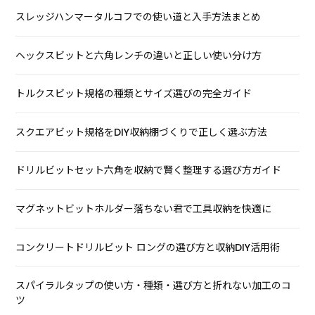
スレッジハンマータルコフでの使い道と入手方法まとめ
ヘックスビットと六角レンチの違いと正しい使い分け方
トルクスビット規格の種類とサイズ選びの完全ガイド
スクエアビット規格をDIY収納棚づくりで正しく選ぶ方法
ドリルビットセット六角を収納で賢く整理する選び方ガイド
マグネットビットホルダー落ちない君で工具収納を快適に
コンクリートドリルビット ロングの選び方と収納DIY活用術
スパイラルタップの使い方・種類・選び方と折れない加工のコ
ツ