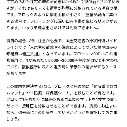
で定められた住宅の床の耐荷重は1㎡あたり180kgとされていま
すが、それはあくまでも荷重が均等に分散されている場合の話
です。ブロックのように接地面積が小さく、重量が局所に集中
する場合は、フローリングに深い凹みや傷が生じるリスクがあ
ります。つまり単純な重さだけでは判断できません。
賃貸の場合は特に注意が必要で、国土交通省の原状回復ガイド
ラインでは「入居者の故意や不注意によってついた傷や凹みの
修繕費は借主負担」となっています。フローリングのへこみ補
修費用は、1か所あたり5,000〜30,000円程度が目安とも言われ
ており、複数箇所に及ぶと退去時に予想外の請求が来るケース
があります。
この問題を解決するには、ブロックと床の間に「耐荷重用のゴ
ムマット」や「防振・床保護シート」を挟むことが有効です。
ブロック1個あたりに厚みのあるゴム製のマットを1枚ずつ置く
だけで、接地圧を分散させることができます。賃貸にお住まい
なら、退去前にこの対策をしているかどうかを確認しておきま
しょう。