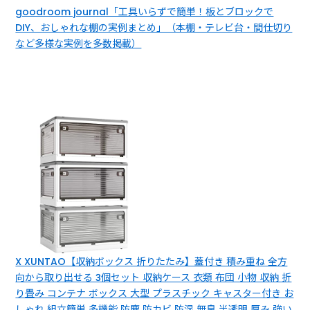
goodroom journal「工具いらずで簡単！板とブロックで
DIY、おしゃれな棚の実例まとめ」（本棚・テレビ台・間仕切り
など多様な実例を多数掲載）
X XUNTAO【収納ボックス 折りたたみ】蓋付き 積み重ね 全方
向から取り出せる 3個セット 収納ケース 衣類 布団 小物 収納 折
り畳み コンテナ ボックス 大型 プラスチック キャスター付き お
しゃれ 組立簡単 多機能 防塵 防カビ 防湿 無臭 半透明 厚み 強い