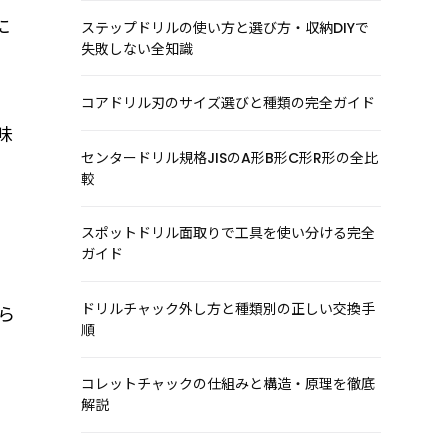
に
ステップドリルの使い方と選び方・収納DIYで
失敗しない全知識
コアドリル刃のサイズ選びと種類の完全ガイド
味
センタードリル規格JISのA形B形C形R形の全比
較
スポットドリル面取りで工具を使い分ける完全
ガイド
ドリルチャック外し方と種類別の正しい交換手
ら
順
コレットチャックの仕組みと構造・原理を徹底
解説