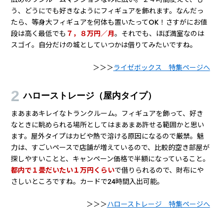
こちらに、フィギュア鑑賞にも使えるトランクルームをピック
アップしてみました。
よろしければご参考になって下さい。
快適にフィギュア鑑賞できるように、空調が効いていること、
明るい照明など、長時間滞在できる環境をピックアップしてみ
ました。環境の良い順にランキング。
ライゼボックス（ライゼホビー）
文句なしの「趣味部屋」が借りられます。ガレージつき、エア
コンあり、照明もコンセントもあり、流し台や個別トイレまで
ついているというゴージャスなトランクルームです。しかも、
広めのワンルームマンションなみに広い。２４時間使えて、も
う、どうにでも好きなようにフィギュアを飾れます。なんだっ
たら、等身大フィギュアを何体も置いたってOK！さすがにお値
段は高く最低でも
７，８万円／月
。それでも、ほぼ満室なのは
スゴイ。自分だけの城としていつかは借りてみたいですね。