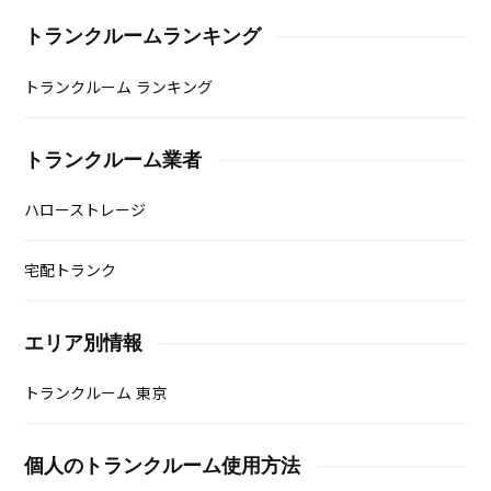
ツ
シーズンオフのスキー板、スノボ、ブーツなどの収納ってどうしてま
す？
雑誌 保管方法 切り抜きが大量に溜まる 上手に収納する
コツ
家の２階に、貯めまくった雑誌の重さで、壁はひび割れ、床が下がっ
てきた！このままでは床が抜けてしまう！どうすればいいんでしょう
か？
ぬいぐるみの収納方法 保管場所のアイデア インテリア
の実例
趣味で集めてるぬいぐるみ、風水的には最悪だと言われました。で
も、愛着あるし、魂宿ってそうで捨てられない…保管できる場所って
あるんでしょうか？
トランクルームランキング
トランクルーム ランキング