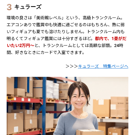
＞＞＞
ライゼボックス 特集ページへ
ハローストレージ（屋内タイプ）
まあまあキレイなトランクルーム。フィギュアを飾って、好き
なときに眺められる場所としてはまあまあ許せる範囲かと思い
ます。屋外タイプはカビや熱で溶ける原因になるので厳禁。魅
力は、すごいペースで店舗が増えているので、比較的空き部屋が
探しやすいことと、キャンペーン価格で半額になっていること。
都内で１畳だいたい１万円くらい
で借りられるので、財布にや
さしいところですね。カードで24時間入出可能。
＞＞＞
ハローストレージ 特集ページへ
キュラーズ
環境の良さは「美術館レベル」という、高級トランクルーム。
エアコンありで鑑賞中も快適に過ごせるのはもちろん、熱に弱
いフィギュアも夏でも溶けたりしません。トランクルーム内も