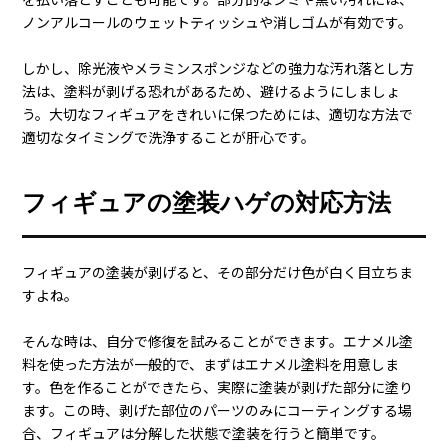
その後、フィギュアを浸け洗いし、5分～10分経つと汚れが浮い
てくるので、優しく指の腹で擦り洗います。最後に、水ですす
ぎ、風通しのいい場所でしっかり乾燥させます。
ただし、中古のフィギュアやカビが発生したフィギュアについ
ては注意が必要です。中古フィギュアは、基本的に新品と同じ
方法で洗うことが可能ですが、塗料が剥げる可能性があるた
め、自己責任で行う必要があります。カビについても同様で、ぬ
るま湯と適量の洗剤を使って洗いますが、湯の温度を上げ過ぎ
たり、洗剤の量を増やすと、フィギュアを傷める可能性があり
ます。
また、洗う以外の汚れ落とし方法もあります。エアダスターを
使ってホコリを吹き飛ばしたり、柔らかい化粧筆を使ってホコリ
を払い落とすことも可能です。部分的なシミや黒い汚れには、
ノンアルコールのウェットティッシュや消しゴムが有効です。
しかし、除光液やメラミンスポンジなどの強力な汚れ落とし方
法は、塗料が剥げる恐れがあるため、避けるようにしましょ
う。大切なフィギュアをきれいに保つためには、適切な方法で