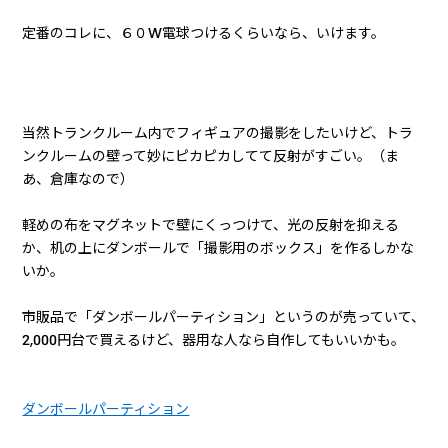
「コンセントの口」がついている
のがポイントで、大きさがだ
いたいＡ６サイズ。文庫本くらいの大きさで、重さは５９５ｇ
です。６５ｗまでの電化製品をつなげます。
定番のコレに、６０W電球つけるくらいなら、いけます。
当然トランクルーム内でフィギュアの撮影をしたいけど、トラ
ンクルームの壁って妙にピカピカしてて反射がすごい。（ま
あ、倉庫なので）
軽めの布をマグネットで壁にくっつけて、光の反射を抑える
か、机の上にダンボールで「撮影用のボックス」を作るしかな
いか。
市販品で「ダンボールパーティション」というのが売っていて、
2,000円台で買えるけど、器用な人なら自作してもいいかも。